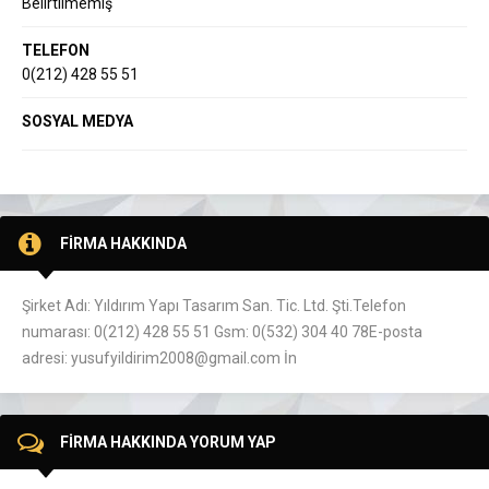
Belirtilmemiş
TELEFON
0(212) 428 55 51
SOSYAL MEDYA
FİRMA HAKKINDA
Şirket Adı: Yıldırım Yapı Tasarım San. Tic. Ltd. Şti.Telefon
numarası: 0(212) 428 55 51 Gsm: 0(532) 304 40 78E-posta
adresi: yusufyildirim2008@gmail.com İn
FİRMA HAKKINDA YORUM YAP