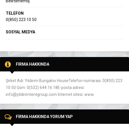
Belirtilmemiş
TELEFON
0(850) 223 10 50
SOSYAL MEDYA
FİRMA HAKKINDA
Şirket Adı: Yıldırım Bungalov HouseTelefon numarası: 0(850) 223
10 50 Gsm: 0(532) 644 16 18E-posta adresi:
info@yildirimtentgroup.com İnternet sitesi: www.
FİRMA HAKKINDA YORUM YAP