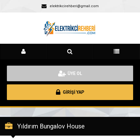
elektrikcirehberi@gmail.com
ÜYE OL
GİRİŞİ YAP
Yıldırım Bungalov House