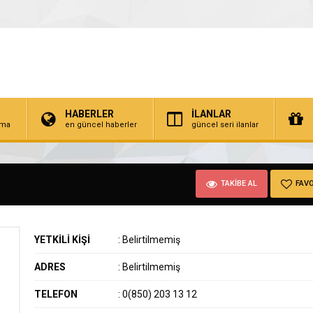
HABERLER
İLANLAR
irma
en güncel haberler
güncel seri ilanlar
TAKİBE AL
FAVO
YETKİLİ KİŞİ
:
Belirtilmemiş
ADRES
:
Belirtilmemiş
TELEFON
:
0(850) 203 13 12