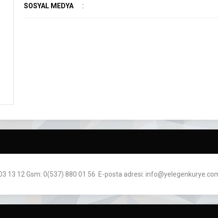
SOSYAL MEDYA
:
203 13 12 Gsm: 0(537) 880 01 56 E-posta adresi: info@yelegenkurye.com