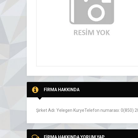
FİRMA HAKKINDA
Şirket Adı: Yelegen KuryeTelefon numarası: 0(850) 
FİRMA HAKKINDA YORUM YAP