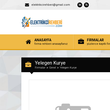
elektrikcirehberi@gmail.com
ANASAYFA
FİRMALAR
firma rehberi anasayfanız
yüzlerce kayıtlı f
Yelegen Kurye
Firmalar
Genel
Yelegen Kurye