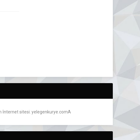
 İnternet sitesi: yelegenkurye.comA