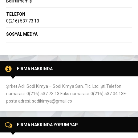
Belirtilmemiş
TELEFON
0(216) 537 73 13
SOSYAL MEDYA
FİRMA HAKKINDA
Şirket Adı: Sodi Kimya – Sodi Kimya San. Tic. Ltd. Şti.Telefon
numarası: 0(216) 537 73 13 Faks numarası: 0(216) 537 04 13E-
posta adresi: sodikimya@gmail.co
FİRMA HAKKINDA YORUM YAP