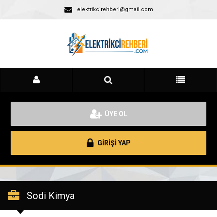
elektrikcirehberi@gmail.com
ÜYE OL
GİRİŞİ YAP
Sodi Kimya