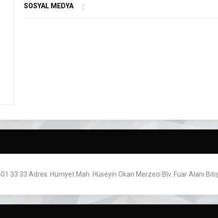
SOSYAL MEDYA
:
01 33 33 Adres: Hürriyet Mah. Hüseyin Okan Merzeci Blv. Fuar Alanı Biti