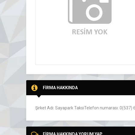
FİRMA HAKKINDA
Şirket Adı: Sayapark TaksiTelefon numarası: 0(537) 6
FİRMA HAKKINDA YORUM YAP