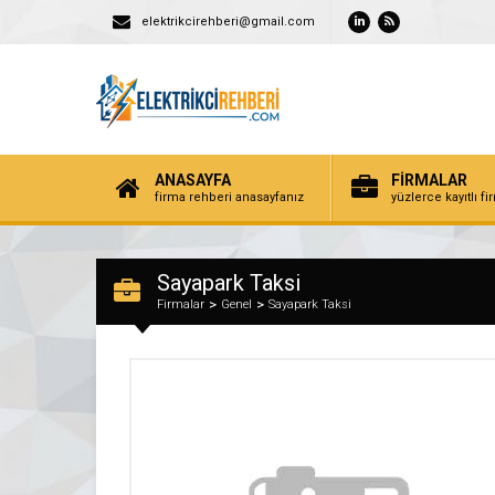
elektrikcirehberi@gmail.com
ANASAYFA
FİRMALAR
firma rehberi anasayfanız
yüzlerce kayıtlı f
Sayapark Taksi
Firmalar
Genel
Sayapark Taksi