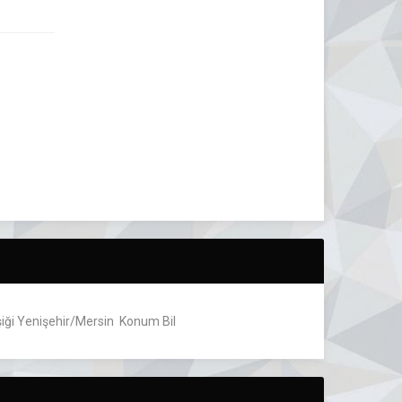
şiği Yenişehir/Mersin Konum Bil