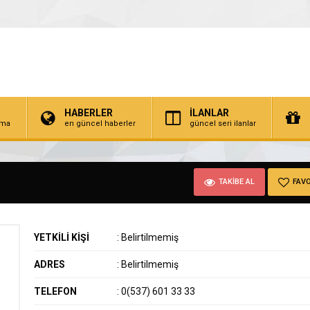
HABERLER
İLANLAR
irma
en güncel haberler
güncel seri ilanlar
TAKİBE AL
FAVO
YETKİLİ KİŞİ
:
Belirtilmemiş
ADRES
:
Belirtilmemiş
TELEFON
:
0(537) 601 33 33