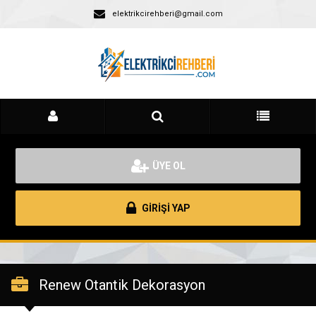
elektrikcirehberi@gmail.com
ÜYE OL
GİRİŞİ YAP
Renew Otantik Dekorasyon