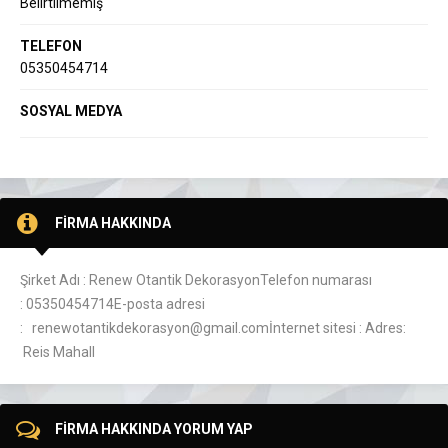
Belirtilmemiş
TELEFON
05350454714
SOSYAL MEDYA
FİRMA HAKKINDA
Şirket Adı : Renew Otantik DekorasyonTelefon numarası
: 05350454714E-posta adresi
: renewotantikdekorasyon@gmail.comİnternet sitesi : Adres:
Reis Mahall
FİRMA HAKKINDA YORUM YAP