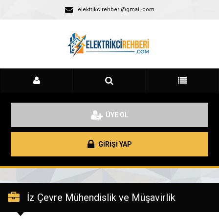
elektrikcirehberi@gmail.com
ÜYE OL
GİRİŞİ YAP
İz Çevre Mühendislik ve Müşavirlik