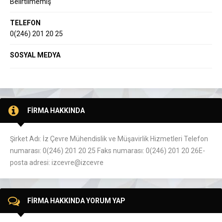
Belirtilmemiş
TELEFON
0(246) 201 20 25
SOSYAL MEDYA
FİRMA HAKKINDA
Şirket Adı: İz Çevre Mühendislik ve Müşavirlik Hizmetleri Telefon
numarası: 0(246) 201 20 25 Faks numarası: 0(246) 201 20 26E-
posta adresi: izcevre@izcevre
FİRMA HAKKINDA YORUM YAP