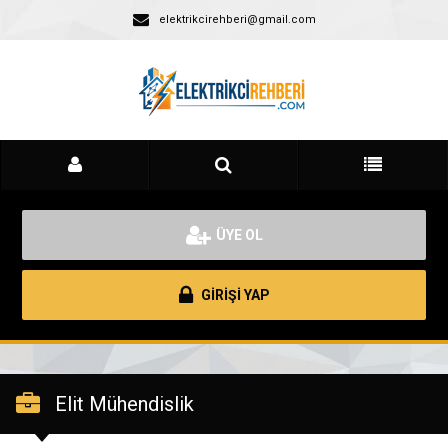
elektrikcirehberi@gmail.com
ÜYE OL
GİRİŞİ YAP
Elit Mühendislik