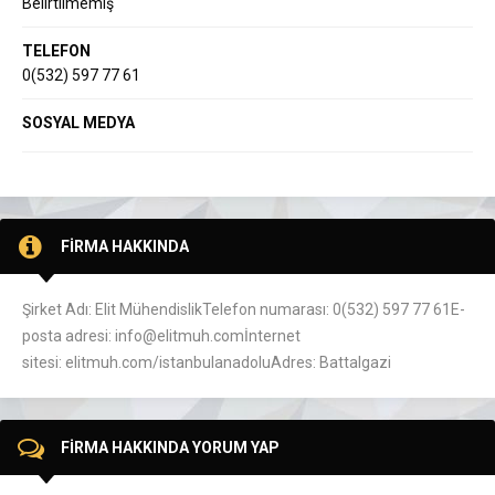
Belirtilmemiş
TELEFON
0(532) 597 77 61
SOSYAL MEDYA
FİRMA HAKKINDA
Şirket Adı: Elit MühendislikTelefon numarası: 0(532) 597 77 61E-
posta adresi: info@elitmuh.comİnternet
sitesi: elitmuh.com/istanbulanadoluAdres: Battalgazi
FİRMA HAKKINDA YORUM YAP