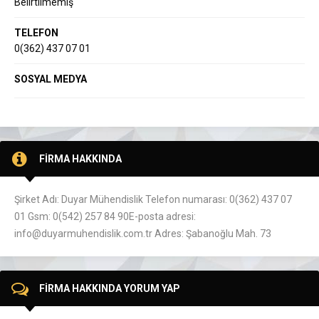
Belirtilmemiş
TELEFON
0(362) 437 07 01
SOSYAL MEDYA
FİRMA HAKKINDA
Şirket Adı: Duyar Mühendislik Telefon numarası: 0(362) 437 07
01 Gsm: 0(542) 257 84 90E-posta adresi:
info@duyarmuhendislik.com.tr Adres: Şabanoğlu Mah. 73
FİRMA HAKKINDA YORUM YAP