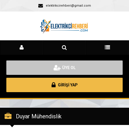
elektrikcirehberi@gmail.com
ÜYE OL
GİRİŞİ YAP
Duyar Mühendislik