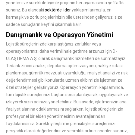
yönetimi ve sürekli iletişimle projenin her aşamasında şeffaflık
sunarız. Bu alandaki
sektörde lider
yaklaşımlarımızla, en
karmaşık ve zorlu projelerinizin bile üstesinden geliyoruz, size
sadece sonuçların keyfini çıkarmak kalır.
Danışmanlık ve Operasyon Yönetimi
Lojistik süreçlerinizde karşılaştığınız zorluklar veya
operasyonlarınızı daha verimli hale getirme arzunuz için D-
ULAŞTIRMA A.Ş. olarak danışmanlık hizmetleri de sunmaktayız.
Tedarik zinciri analizi, depolama optimizasyonu, nakliye rotası
planlaması, gümrük mevzuatı uyumluluğu, maliyet analizi ve risk
değerlendirmesi gibi konularda uzman ekibimizle işletmenize
özel stratejiler geliştiriyoruz. Operasyon yönetimi kapsamında,
tüm lojistik süreçlerinizi baştan sona planlayarak, uygulayarak ve
izleyerek sizin adınıza yönetebiliriz. Bu sayede, işletmenizin ana
faaliyet alanına odaklanmasını sağlarken, lojistik süreçlerinizin
profesyonel bir elden yönetilmesinin avantajlarından
faydalanırsınız. Sürekli iyileştirme prensibiyle, süreçlerinizi
periyodik olarak değerlendirir ve verimlilik artırıcı öneriler sunarız,