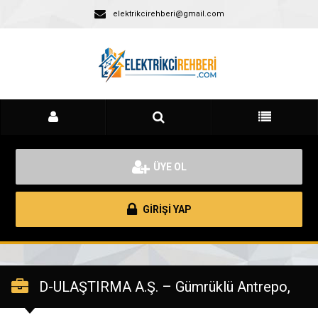
elektrikcirehberi@gmail.com
ÜYE OL
GİRİŞİ YAP
D-ULAŞTIRMA A.Ş. – Gümrüklü Antrepo,