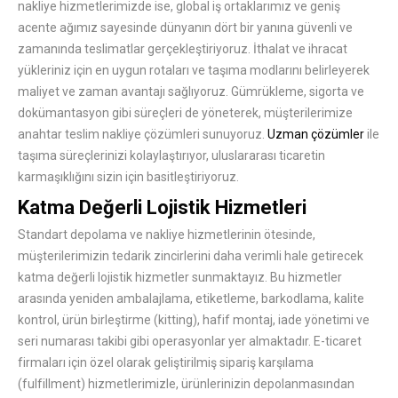
nakliye hizmetlerimizde ise, global iş ortaklarımız ve geniş
acente ağımız sayesinde dünyanın dört bir yanına güvenli ve
zamanında teslimatlar gerçekleştiriyoruz. İthalat ve ihracat
yükleriniz için en uygun rotaları ve taşıma modlarını belirleyerek
maliyet ve zaman avantajı sağlıyoruz. Gümrükleme, sigorta ve
dokümantasyon gibi süreçleri de yöneterek, müşterilerimize
anahtar teslim nakliye çözümleri sunuyoruz.
Uzman çözümler
ile
taşıma süreçlerinizi kolaylaştırıyor, uluslararası ticaretin
karmaşıklığını sizin için basitleştiriyoruz.
Katma Değerli Lojistik Hizmetleri
Standart depolama ve nakliye hizmetlerinin ötesinde,
müşterilerimizin tedarik zincirlerini daha verimli hale getirecek
katma değerli lojistik hizmetler sunmaktayız. Bu hizmetler
arasında yeniden ambalajlama, etiketleme, barkodlama, kalite
kontrol, ürün birleştirme (kitting), hafif montaj, iade yönetimi ve
seri numarası takibi gibi operasyonlar yer almaktadır. E-ticaret
firmaları için özel olarak geliştirilmiş sipariş karşılama
(fulfillment) hizmetlerimizle, ürünlerinizin depolanmasından