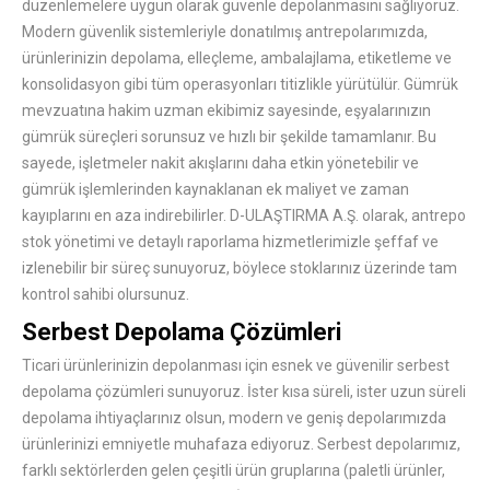
düzenlemelere uygun olarak güvenle depolanmasını sağlıyoruz.
Modern güvenlik sistemleriyle donatılmış antrepolarımızda,
ürünlerinizin depolama, elleçleme, ambalajlama, etiketleme ve
konsolidasyon gibi tüm operasyonları titizlikle yürütülür. Gümrük
mevzuatına hakim uzman ekibimiz sayesinde, eşyalarınızın
gümrük süreçleri sorunsuz ve hızlı bir şekilde tamamlanır. Bu
sayede, işletmeler nakit akışlarını daha etkin yönetebilir ve
gümrük işlemlerinden kaynaklanan ek maliyet ve zaman
kayıplarını en aza indirebilirler. D-ULAŞTIRMA A.Ş. olarak, antrepo
stok yönetimi ve detaylı raporlama hizmetlerimizle şeffaf ve
izlenebilir bir süreç sunuyoruz, böylece stoklarınız üzerinde tam
kontrol sahibi olursunuz.
Serbest Depolama Çözümleri
Ticari ürünlerinizin depolanması için esnek ve güvenilir serbest
depolama çözümleri sunuyoruz. İster kısa süreli, ister uzun süreli
depolama ihtiyaçlarınız olsun, modern ve geniş depolarımızda
ürünlerinizi emniyetle muhafaza ediyoruz. Serbest depolarımız,
farklı sektörlerden gelen çeşitli ürün gruplarına (paletli ürünler,