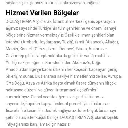
böylece iş akışlarınızda sürekli optimizasyon sağlanır.
Hizmet Verilen Bölgeler
D-ULAŞTIRMA A.Ş. olarak, İstanbul merkezli geniş operasyon
ağımız sayesinde Türkiye’nin tüm şehirlerine ve önemli sanayi
bölgelerine hizmet vermekteyiz. Özellikle liman şehirleri olan
İstanbul (Ambarlı, Haydarpaşa, Tuzla), İzmir (Alsancak, Aliağa),
Mersin, Kocaeli (Gebze, İzmit, Derince), Bursa, Ankara ve
Gaziantep gibi stratejik noktalarda güçlü bir varlığa sahibiz.
Yurtiçi nakliye ağımız, Karadeniz’den Akdeniz’e, Doğu
Anadolu’dan Ege’ye kadar ülkenin her köşesini kapsayan geniş
bir erişim sunar. Uluslararası nakliye hizmetlerimizde ise, Avrupa,
Orta Doğu, Asya ve Afrika başta olmak üzere dünyanın birçok
noktasına düzenli ve güvenilir taşımacılık çözümleri
sunmaktayız. Global acente ağımız ve iş ortaklıklarımız
sayesinde, kapıdan kapıya teslimat prensibiyle uluslararası
ticaretinize kesintisiz destek sağlıyoruz. İster büyük bir sanayi
şehri olsun, ister küçük bir ilçe, D-ULAŞTIRMA A.Ş. olarak lojistik
ihtiyaçlarınızı karşılamak için hazırız.