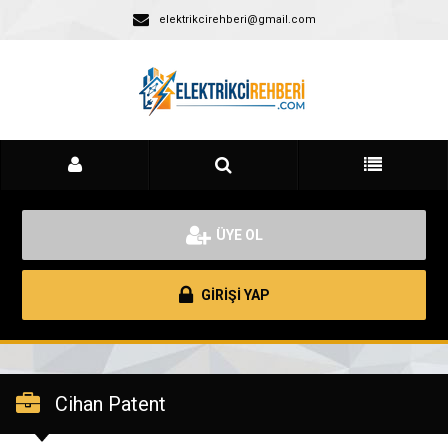
elektrikcirehberi@gmail.com
ÜYE OL
GİRİŞİ YAP
Cihan Patent