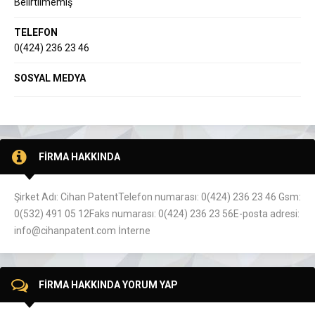
Belirtilmemiş
TELEFON
0(424) 236 23 46
SOSYAL MEDYA
FİRMA HAKKINDA
Şirket Adı: Cihan PatentTelefon numarası: 0(424) 236 23 46 Gsm:
0(532) 491 05 12Faks numarası: 0(424) 236 23 56E-posta adresi:
info@cihanpatent.com İnterne
FİRMA HAKKINDA YORUM YAP