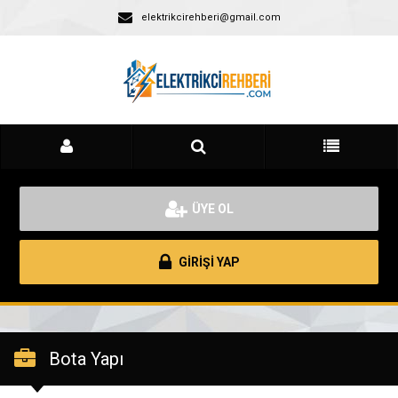
elektrikcirehberi@gmail.com
ÜYE OL
GİRİŞİ YAP
Bota Yapı