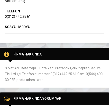
Belirtilmemiş
TELEFON
0(312) 442 25 61
SOSYAL MEDYA
FİRMA HAKKINDA
Şirket Adı: Bota Yapı – Bota Yapı Prefabrik Çelik Yapılar San. ve
Tic. Ltd. Şti.Telefon numarası: 0(312) 442 25 61 Gsm: 0(544) 490
30 03E-posta adresi: web
FİRMA HAKKINDA YORUM YAP