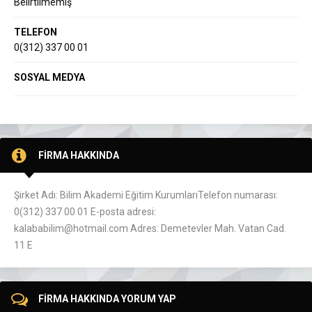
Belirtilmemiş
TELEFON
0(312) 337 00 01
SOSYAL MEDYA
FİRMA HAKKINDA
Şirket Adı: Bilim Akademi Eğitim KurumlarıTelefon numarası:
0(312) 337 00 01 E-posta adresi:
kalababilim@hotmail.com Adres: Demetevler Mah. Vatan Cad.
11 E
FİRMA HAKKINDA YORUM YAP