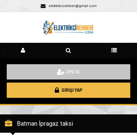
elektrikcirehberi@gmail.com
ÜYE OL
GİRİŞİ YAP
Batman İpragaz taksi