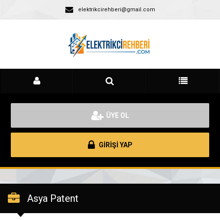
elektrikcirehberi@gmail.com
ÜYE OL
GİRİŞİ YAP
Asya Patent