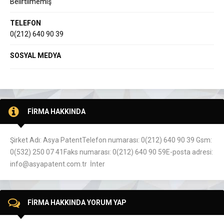
Belirtilmemiş
TELEFON
0(212) 640 90 39
SOSYAL MEDYA
FİRMA HAKKINDA
Şirket Adı: Asya PatentTelefon numarası: 0(212) 640 90 39 Gsm:
0(532) 250 07 41Faks numarası: 0(212) 640 90 59E-posta adresi:
info@asyapatent.com.tr İnter
FİRMA HAKKINDA YORUM YAP