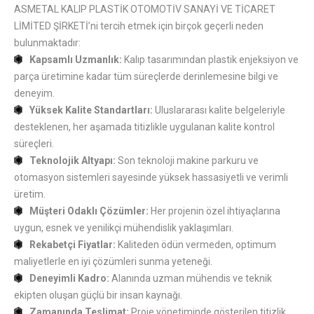
ASMETAL KALIP PLASTİK OTOMOTİV SANAYİ VE TİCARET
LİMİTED ŞİRKETİ’ni tercih etmek için birçok geçerli neden
bulunmaktadır:
Kapsamlı Uzmanlık:
Kalıp tasarımından plastik enjeksiyon ve
parça üretimine kadar tüm süreçlerde derinlemesine bilgi ve
deneyim.
Yüksek Kalite Standartları:
Uluslararası kalite belgeleriyle
desteklenen, her aşamada titizlikle uygulanan kalite kontrol
süreçleri.
Teknolojik Altyapı:
Son teknoloji makine parkuru ve
otomasyon sistemleri sayesinde yüksek hassasiyetli ve verimli
üretim.
Müşteri Odaklı Çözümler:
Her projenin özel ihtiyaçlarına
uygun, esnek ve yenilikçi mühendislik yaklaşımları.
Rekabetçi Fiyatlar:
Kaliteden ödün vermeden, optimum
maliyetlerle en iyi çözümleri sunma yeteneği.
Deneyimli Kadro:
Alanında uzman mühendis ve teknik
ekipten oluşan güçlü bir insan kaynağı.
Zamanında Teslimat:
Proje yönetiminde gösterilen titizlik