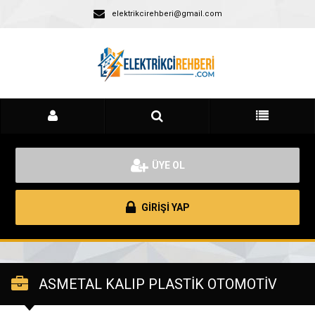
elektrikcirehberi@gmail.com
ÜYE OL
GİRİŞİ YAP
ASMETAL KALIP PLASTİK OTOMOTİV