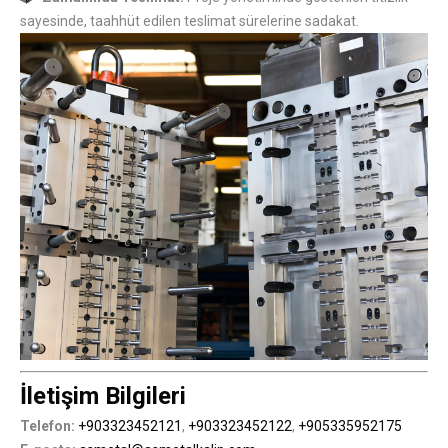
sayesinde, taahhüt edilen teslimat sürelerine sadakat.
İletişim Bilgileri
Telefon:
+903323452121
,
+903323452122
,
+905335952175