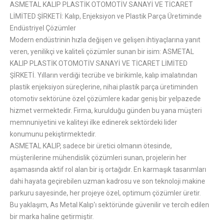
ASMETAL KALIP PLASTİK OTOMOTİV SANAYİ VE TİCARET
LİMİTED ŞİRKETİ: Kalıp, Enjeksiyon ve Plastik Parça Üretiminde
Endüstriyel Çözümler
Modern endüstrinin hızla değişen ve gelişen ihtiyaçlarına yanıt
veren, yenilikçi ve kaliteli çözümler sunan bir isim: ASMETAL
KALIP PLASTİK OTOMOTİV SANAYİ VE TİCARET LİMİTED
ŞİRKETİ. Yılların verdiği tecrübe ve birikimle, kalıp imalatından
plastik enjeksiyon süreçlerine, nihai plastik parça üretiminden
otomotiv sektörüne özel çözümlere kadar geniş bir yelpazede
hizmet vermektedir. Firma, kurulduğu günden bu yana müşteri
memnuniyetini ve kaliteyi ilke edinerek sektördeki lider
konumunu pekiştirmektedir.
ASMETAL KALIP, sadece bir üretici olmanın ötesinde,
müşterilerine mühendislik çözümleri sunan, projelerin her
aşamasında aktif rol alan bir iş ortağıdır. En karmaşık tasarımları
dahi hayata geçirebilen uzman kadrosu ve son teknoloji makine
parkuru sayesinde, her projeye özel, optimum çözümler üretir.
Bu yaklaşım, As Metal Kalıp’ı sektöründe güvenilir ve tercih edilen
bir marka haline getirmiştir.