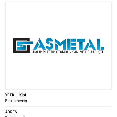
SANAYİ VE TİCARET LİMİTED ŞİRKETİ:
Kalıp, Enjeksiyon ve Plastik Parça
Üretiminde Endüstriyel Çözümler
YETKİLİ KİŞİ
Belirtilmemiş
ADRES