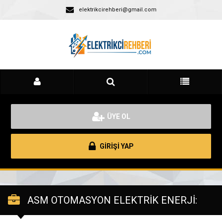
elektrikcirehberi@gmail.com
ÜYE OL
GİRİŞİ YAP
ASM OTOMASYON ELEKTRİK ENERJİ: