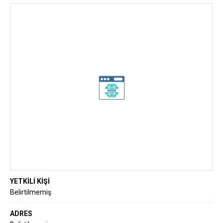
Endüstriyel Otomasyon ve Elektrik
Çözümlerinde Güvenilir Ortağınız
YETKİLİ KİŞİ
Belirtilmemiş
ADRES