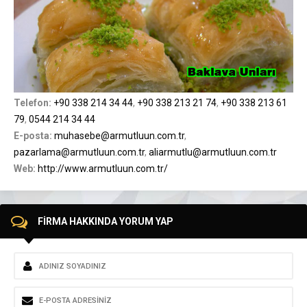
Telefon:
+90 338 214 34 44
,
+90 338 213 21 74
,
+90 338 213 61
79
,
0544 214 34 44
E-posta:
muhasebe@armutluun.com.tr
,
pazarlama@armutluun.com.tr
,
aliarmutlu@armutluun.com.tr
Web:
http://www.armutluun.com.tr/
FİRMA HAKKINDA YORUM YAP