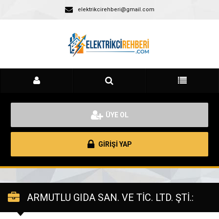
elektrikcirehberi@gmail.com
ÜYE OL
GİRİŞİ YAP
ARMUTLU GIDA SAN. VE TİC. LTD. ŞTİ.: