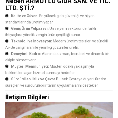
Neden ARMUTLU GIDA SAN. VE TİC.
LTD. ŞTİ.?
Kalite ve Güven:
En yüksek gıda güvenliği ve hijyen
standartlarında üretim yapar.
Geniş Ürün Yelpazesi:
Un ve yem sektöründe farklı
ihtiyaçlara yönelik zengin ürün çeşitliliği sunar.
Teknoloji ve İnovasyon:
Modern üretim tesisleri ve sürekli
Ar-Ge çalışmaları ile yenilikçi çözümler üretir.
Deneyimli Kadro:
Alanında uzman, tecrübeli ve dinamik bir
ekiple hizmet verir.
Müşteri Memnuniyeti:
Müşteri odaklı yaklaşımıyla
beklentileri aşan hizmet sunmayı hedefler.
Sürdürülebilirlik ve Çevre Bilinci:
Çevreye duyarlı üretim
süreçleri ve sürdürülebilir tarım uygulamalarını destekler.
İletişim Bilgileri