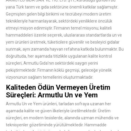
ARMUTLU GIDA SAN. VE TİC. LTD. ŞTİ., kurulduğu günden bu
yana Türk tarım ve gıda sektörüne önemli katkılar sağlamıştır.
Geçmişten gelen bilgi birikimi ve tecrübeyi modern üretim
teknikleriyle harmanlayarak, sektördeki yeniliklere öncülük
etmeyi misyon edinmiştir. Firmanın temel misyonu; kaliteli
hammaddeleri özenle seçerek, uluslararası standartlarda un ve
yem ürünleri üretmek, tüketicilere güvenilir ve besleyici gıdalar
sunmak, aynı zamanda hayvan refahına katkıda bulunmaktır. Bu
doğrultuda, her aşamada titizlikle uygulanan kalite kontrol
süreçleri, Armutlu Gıda’nın sektördeki saygın yerini
pekiştirmektedir. Firmanın köklü geçmişi, geleceğe yönelik
vizyonunun sağlam temellerini oluşturmaktadır.
Kaliteden Ödün Vermeyen Üretim
Süreçleri: Armutlu Un ve Yem
Armutlu Un ve Yem ürünleri, tarladan sofraya uzanan her
aşamada kalite ve güven ilkeleriyle üretilmektedir. Üretim
süreçleri, en modern tesislerde, alanında uzman mühendis ve
teknisyenler gözetiminde yürütülmektedir. Hammadde