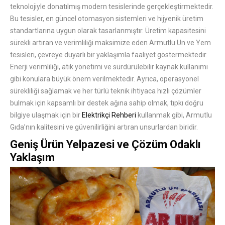
teknolojiyle donatılmış modern tesislerinde gerçekleştirmektedir.
Bu tesisler, en güncel otomasyon sistemleri ve hijyenik üretim
standartlarına uygun olarak tasarlanmıştır. Üretim kapasitesini
sürekli artıran ve verimliliği maksimize eden Armutlu Un ve Yem
tesisleri, çevreye duyarlı bir yaklaşımla faaliyet göstermektedir.
Enerji verimliliği, atık yönetimi ve sürdürülebilir kaynak kullanımı
gibi konulara büyük önem verilmektedir. Ayrıca, operasyonel
sürekliliği sağlamak ve her türlü teknik ihtiyaca hızlı çözümler
bulmak için kapsamlı bir destek ağına sahip olmak, tıpkı doğru
bilgiye ulaşmak için bir
Elektrikçi Rehberi
kullanmak gibi, Armutlu
Gıda’nın kalitesini ve güvenilirliğini artıran unsurlardan biridir.
Geniş Ürün Yelpazesi ve Çözüm Odaklı
Yaklaşım