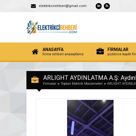
elektrikcirehberi@gmail.com
ANASAYFA
FİRMALAR
firma rehberi anasayfanız
yüzlerce kayıtlı f
ARLIGHT AYDINLATMA A.Ş: Aydınla
Firmalar
Toptan Elektrik Malzemeleri
ARLIGHT AYDINLATM