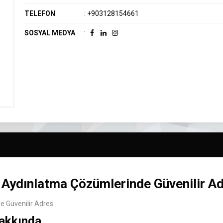
TELEFON
:
+903128154661
SOSYAL MEDYA
:
ydınlatma Çözümlerinde Güvenilir A
 Güvenilir Adres
akkında