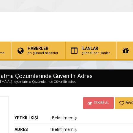
HABERLER
İLANLAR
irma
en güncel haberler
güncel seri ilanlar
tma Çözümlerinde Güvenilir Adres
A A.Ş: Aydınlatma Çözümlerinde Güvenilir Adres
TAKİBE AL
FAVO
YETKİLİ KİŞİ
:
Belirtilmemiş
ADRES
:
Belirtilmemiş