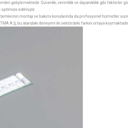
mleri geliştirmektedir. Güvenlik, verimlilik ve dayanıklılık gibi faktörle
 optimize edilmiştir.
stemlerinin montajı ve bakımı konularında da profesyonel hizmetler sunm
MA A.Ş, bu alandaki deneyimi ile sektördeki farkını ortaya koymaktadır