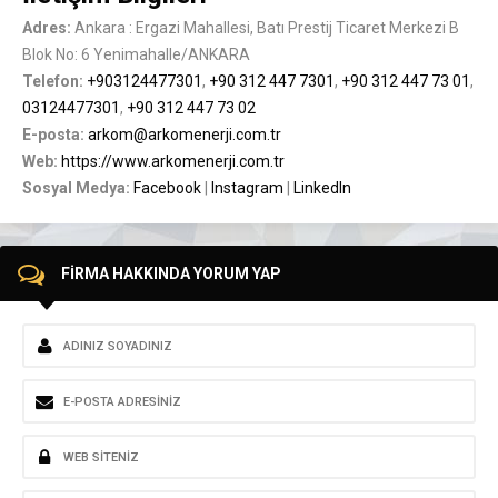
Adres:
Ankara : Ergazi Mahallesi, Batı Prestij Ticaret Merkezi B
Blok No: 6 Yenimahalle/ANKARA
Telefon:
+903124477301
,
+90 312 447 7301
,
+90 312 447 73 01
,
03124477301
,
+90 312 447 73 02
E-posta:
arkom@arkomenerji.com.tr
Web:
https://www.arkomenerji.com.tr
Sosyal Medya:
Facebook
|
Instagram
|
LinkedIn
FİRMA HAKKINDA YORUM YAP