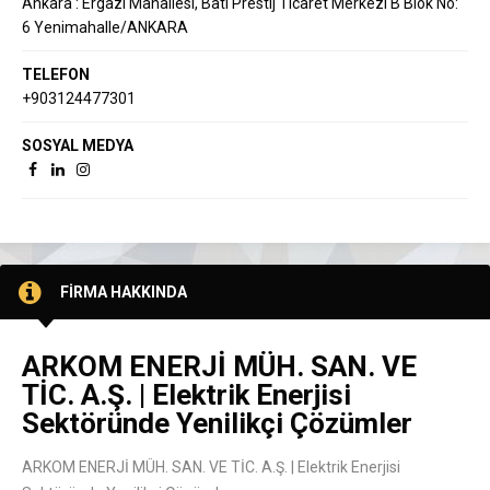
Ankara : Ergazi Mahallesi, Batı Prestij Ticaret Merkezi B Blok No:
6 Yenimahalle/ANKARA
TELEFON
+903124477301
SOSYAL MEDYA
FİRMA HAKKINDA
ARKOM ENERJİ MÜH. SAN. VE
TİC. A.Ş. | Elektrik Enerjisi
Sektöründe Yenilikçi Çözümler
ARKOM ENERJİ MÜH. SAN. VE TİC. A.Ş. | Elektrik Enerjisi