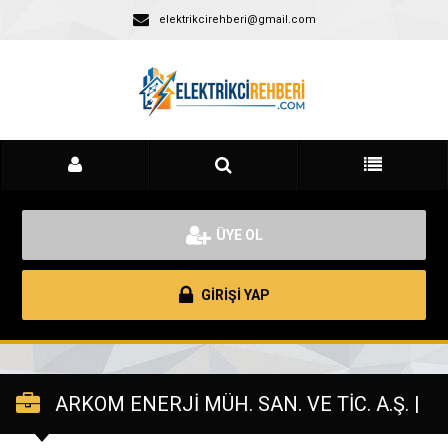
elektrikcirehberi@gmail.com
ÜYE OL
GİRİŞİ YAP
ARKOM ENERJİ MÜH. SAN. VE TİC. A.Ş. |