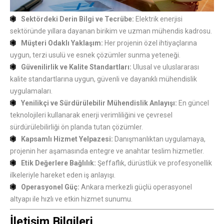
Sektördeki Derin Bilgi ve Tecrübe:
Elektrik enerjisi
sektöründe yıllara dayanan birikim ve uzman mühendis kadrosu.
Müşteri Odaklı Yaklaşım:
Her projenin özel ihtiyaçlarına
uygun, terzi usulü ve esnek çözümler sunma yeteneği.
Güvenilirlik ve Kalite Standartları:
Ulusal ve uluslararası
kalite standartlarına uygun, güvenli ve dayanıklı mühendislik
uygulamaları.
Yenilikçi ve Sürdürülebilir Mühendislik Anlayışı:
En güncel
teknolojileri kullanarak enerji verimliliğini ve çevresel
sürdürülebilirliği ön planda tutan çözümler.
Kapsamlı Hizmet Yelpazesi:
Danışmanlıktan uygulamaya,
projenin her aşamasında entegre ve anahtar teslim hizmetler.
Etik Değerlere Bağlılık:
Şeffaflık, dürüstlük ve profesyonellik
ilkeleriyle hareket eden iş anlayışı.
Operasyonel Güç:
Ankara merkezli güçlü operasyonel
altyapı ile hızlı ve etkin hizmet sunumu.
İletişim Bilgileri