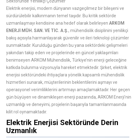
Sektöründe Yenilikçi Çözümler
Elektrik enerjisi, modern dünyanın vazgeçilmez bir bileşeni ve
sürdürülebilir kalkınmanın temel taşıdır. Bu kritik sektörde
uzmanlaşmayı kendisine ana hedef olarak belirleyen
ARKOM
ENERJİ MÜH. SAN. VE TİC. A.Ş.
, mühendislik disiplinini yenilikçi
bakış açısıyla harmanlayarak güvenilir ve ileri teknoloji çözümler
sunmaktadır. Kurulduğu günden bu yana sektördeki gelişmeleri
yakından takip eden ve projelerinde en güncel yaklaşımları
benimseyen ARKOM Mühendislik, Türkiye’nin enerji geleceğine
katkıda bulunma vizyonuyla hareket etmektedir. Şirket, elektrik
enerjisi sektöründeki ihtiyaçlara yönelik kapsamlı mühendislik
hizmetleri sunarak, müşterilerinin beklentilerini aşmayı ve
operasyonel verimliliklerini artırmayı amaçlamaktadır. Her geçen
gün büyüyen ve dinamikleşen enerji pazarında, ARKOM Enerji’nin
uzmanlığı ve deneyimi, projelerin başarıyla tamamlanmasında
kilit rol oynamaktadır.
Elektrik Enerjisi Sektöründe Derin
Uzmanlık