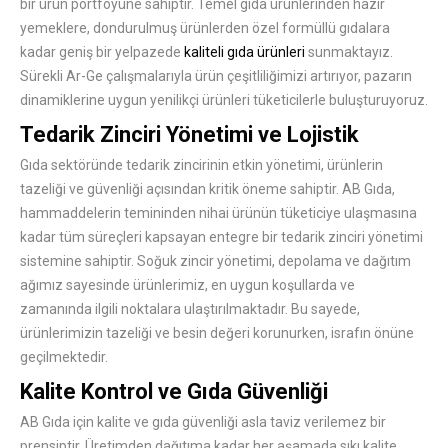
bir ürün portföyüne sahiptir. Temel gıda ürünlerinden hazır
yemeklere, dondurulmuş ürünlerden özel formüllü gıdalara
kadar geniş bir yelpazede
kaliteli gıda ürünleri
sunmaktayız.
Sürekli Ar-Ge çalışmalarıyla ürün çeşitliliğimizi artırıyor, pazarın
dinamiklerine uygun yenilikçi ürünleri tüketicilerle buluşturuyoruz.
Tedarik Zinciri Yönetimi ve Lojistik
Gıda sektöründe tedarik zincirinin etkin yönetimi, ürünlerin
tazeliği ve güvenliği açısından kritik öneme sahiptir. AB Gıda,
hammaddelerin temininden nihai ürünün tüketiciye ulaşmasına
kadar tüm süreçleri kapsayan entegre bir tedarik zinciri yönetimi
sistemine sahiptir. Soğuk zincir yönetimi, depolama ve dağıtım
ağımız sayesinde ürünlerimiz, en uygun koşullarda ve
zamanında ilgili noktalara ulaştırılmaktadır. Bu sayede,
ürünlerimizin tazeliği ve besin değeri korunurken, israfın önüne
geçilmektedir.
Kalite Kontrol ve Gıda Güvenliği
AB Gıda için kalite ve gıda güvenliği asla taviz verilemez bir
prensiptir. Üretimden dağıtıma kadar her aşamada sıkı kalite