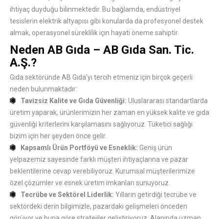
ihtiyaç duyduğu bilinmektedir. Bu bağlamda, endüstriyel
tesislerin elektrik altyapısı gibi konularda da profesyonel destek
almak, operasyonel süreklilik için hayati öneme sahiptir.
Neden AB Gıda – AB Gıda San. Tic.
A.Ş.?
Gıda sektöründe AB Gıda’yı tercih etmeniz için birçok geçerli
neden bulunmaktadır:
Tavizsiz Kalite ve Gıda Güvenliği:
Uluslararası standartlarda
üretim yaparak, ürünlerimizin her zaman en yüksek kalite ve gıda
güvenliği kriterlerini karşılamasını sağlıyoruz. Tüketici sağlığı
bizim için her şeyden önce gelir.
Kapsamlı Ürün Portföyü ve Esneklik:
Geniş ürün
yelpazemiz sayesinde farklı müşteri ihtiyaçlarına ve pazar
beklentilerine cevap verebiliyoruz. Kurumsal müşterilerimize
özel çözümler ve esnek üretim imkanları sunuyoruz.
Tecrübe ve Sektörel Liderlik:
Yılların getirdiği tecrübe ve
sektördeki derin bilgimizle, pazardaki gelişmeleri önceden
görüyor ve buna göre stratejiler geliştiriyoruz. Alanında uzman