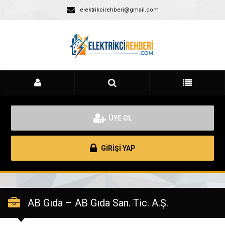
elektrikcirehberi@gmail.com
ÜYE OL
GİRİŞİ YAP
AB Gıda – AB Gıda San. Tic. A.Ş.