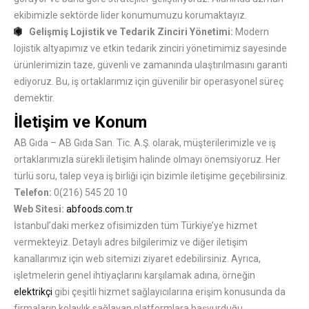
ekibimizle sektörde lider konumumuzu korumaktayız.
Gelişmiş Lojistik ve Tedarik Zinciri Yönetimi:
Modern
lojistik altyapımız ve etkin tedarik zinciri yönetimimiz sayesinde
ürünlerimizin taze, güvenli ve zamanında ulaştırılmasını garanti
ediyoruz. Bu, iş ortaklarımız için güvenilir bir operasyonel süreç
demektir.
İletişim ve Konum
AB Gıda – AB Gıda San. Tic. A.Ş. olarak, müşterilerimizle ve iş
ortaklarımızla sürekli iletişim halinde olmayı önemsiyoruz. Her
türlü soru, talep veya iş birliği için bizimle iletişime geçebilirsiniz.
Telefon:
0(216) 545 20 10
Web Sitesi:
abfoods.com.tr
İstanbul’daki merkez ofisimizden tüm Türkiye’ye hizmet
vermekteyiz. Detaylı adres bilgilerimiz ve diğer iletişim
kanallarımız için web sitemizi ziyaret edebilirsiniz. Ayrıca,
işletmelerin genel ihtiyaçlarını karşılamak adına, örneğin
elektrikçi
gibi çeşitli hizmet sağlayıcılarına erişim konusunda da
firmaların kolaylık sağlayan platformlara başvurduğu