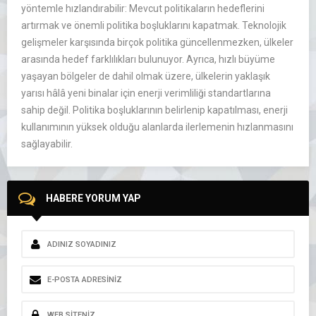
y
öntemle h
ızlandırabilir: Mevcut politikaların hedeflerini
artırmak ve
önemli politika bo
şluklarını kapatmak. Teknolojik
gelişmeler karşısında bir
çok politika güncellenmezken, ülkeler
aras
ında hedef farklılıkları bulunuyor. Ayrıca, hızlı b
üyüme
ya
şayan b
ölgeler de dahil olmak üzere, ülkelerin yakla
şık
yarısı h
âlâ yeni binalar için enerji verimlili
ği standartlarına
sahip değil. Politika boşluklarının belirlenip kapatılması, enerji
kullanımının y
üksek oldu
ğu alanlarda ilerlemenin hızlanmasını
sağlayabilir.
HABERE YORUM YAP