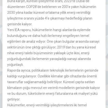
Buna kar
şın, k
üresel iyile
ştirme oranı, 2023’te Dubai’de
d
üzenlenen COP28’de belirlenen ve 200’e yak
ın h
ükümetin
2030 y
ılına kadar k
üresel ortalama y
ıllık enerji verimliliği
iyileştirme oranını
yüzde
4’e
ç
ıkarmayı hedeflediği planın
gerisinde kalıyor.
Yeni IEA raporu, h
ükümetlerin hangi alanlarda eylemde
bulundu
ğunu ve daha hızlı ilerlemeyi engelleyen temel
eğilimleri de analiz ediyor.
Öne ç
ıkan bulgular arasında sanayi
sekt
örünün öne ç
ıktığı g
örülüyor; 2019’dan bu yana küresel
nihai enerji talebi büyümesinin yakla
şık
üçte ikisi, enerji
yo
ğunluğundaki ilerlemenin yavaşladığı sanayi alanında
yoğunlaştı.
Raporda ayrıca, politikaların teknolojik ilerlemelerin gerisinde
kaldığı vurgulanıyor.
Özellikle klimalar gibi cihazlarda önemli
tasarruflar sa
ğlanamadığı belirtiliyor. K
üresel çapta sat
ılan
klimaların
ço
ğu mevcut en verimli modellerin gerisinde kalıyor
ve bu durum, t
üketicilerin enerji faturalar
ına ek maliyet y
ükü
getiriyor.
Hükümetler, enerji verimlili
ği iyileştirmelerini iki temel