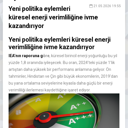
21.05.2026 19:55
Yeni politika eylemleri
küresel enerji verimliliğine ivme
kazandırıyor
Yeni politika eylemleri küresel enerji
verimliliğine ivme kazandırıyor
IEA’nın
raporuna g
öre
, küresel birincil enerji yo
ğunluğu bu yıl
y
ü
zde
1,8 oranında iyileşecek. Bu oran, 2024’teki
y
ü
zde
1’lik
artıştan daha y
üksek bir performans anlam
ına geliyor.
Ön
tahminler, Hindistan ve Çin gibi büyük ekonomilerin, 2019’dan
bu yana ortalama seviyelerine k
ıyasla daha g
üçlü bir enerji
verimlili
ği ilerlemesi kaydettiğine işaret ediyor.