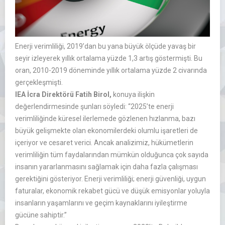
Enerji verimliliği, 2019’dan bu yana b
üyük ölçüde yava
ş bir
seyir izleyerek yıllık ortalama
yüzde
1,3 artış g
östermi
şti. Bu
oran, 2010-2019 d
öneminde y
ıllık ortalama
yüzde
2 civarında
ger
çekle
şmişti.
IEA İcra Direkt
örü Fatih Birol,
konuya ili
şkin
değerlendirmesinde şunları s
öyledi:
“2025’te enerji
verimlili
ğinde k
üresel ilerlemede gözlenen h
ızlanma, bazı
b
üyük geli
şmekte olan ekonomilerdeki olumlu işaretleri de
i
çeriyor ve cesaret verici. Ancak analizimiz, hükümetlerin
verimlili
ğin t
üm faydalar
ından m
ümkün oldu
ğunca
çok say
ıda
insanın yararlanmasını sağlamak i
çin daha fazla çal
ışması
gerektiğini g
österiyor. Enerji verimlili
ği; enerji g
üvenli
ği, uygun
faturalar, ekonomik rekabet g
ücü ve dü
ş
ük emisyonlar yoluyla
insanlar
ın yaşamlarını ve ge
çim kaynaklar
ını iyileştirme
g
ücüne sahiptir.”