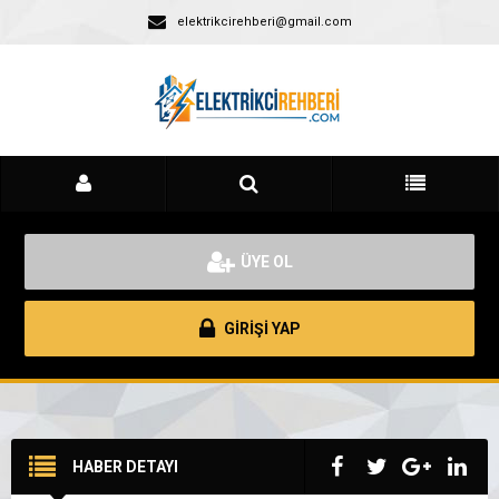
elektrikcirehberi@gmail.com
ÜYE OL
GİRİŞİ YAP
HABER DETAYI