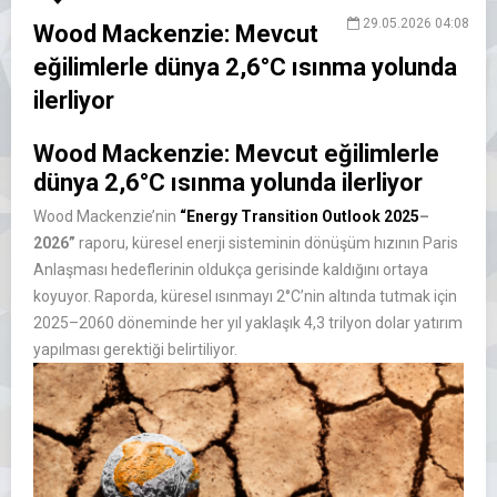
29.05.2026 04:08
Wood Mackenzie: Mevcut
eğilimlerle dünya 2,6°C ısınma yolunda
ilerliyor
Wood Mackenzie: Mevcut eğilimlerle
dünya 2,6°C ısınma yolunda ilerliyor
Wood
Mackenzie’nin
“Energy Transition Outlook 2025
–
2026”
raporu, k
üresel enerji sisteminin dönü
ş
üm h
ızının Paris
Anlaşması hedeflerinin olduk
ça gerisinde kald
ığını ortaya
koyuyor. Raporda, k
üresel
ısınmayı 2
°C’nin alt
ında tutmak i
çin
2025
–2060 d
öneminde her y
ıl yaklaşık 4,3 trilyon dolar yatırım
yapılması gerektiği belirtiliyor.