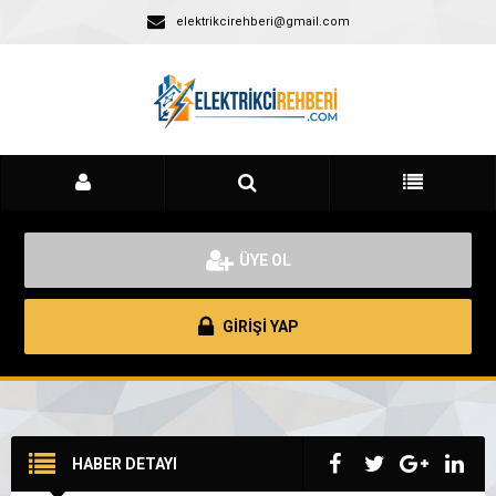
elektrikcirehberi@gmail.com
ÜYE OL
GİRİŞİ YAP
HABER DETAYI