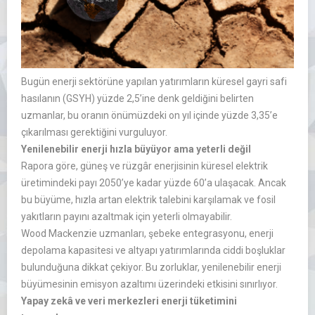
Bug
ün enerji sektörüne yap
ılan yatırımların k
üresel gayri safi
has
ılanın (GSYH) y
üzde 2,5’ine denk geldi
ğini belirten
uzmanlar, bu oranın
önümüzdeki on y
ıl i
çinde yüzde 3,35’e
ç
ıkarılması gerektiğini vurguluyor.
Yenilenebilir
enerji
hızla b
üyüyor ama yeterli de
ğil
Rapora g
öre, güne
ş ve r
üzgâr enerjisinin küresel elektrik
üretimindeki pay
ı 2050’ye kadar y
üzde 60’a ula
şacak. Ancak
bu b
üyüme, h
ızla artan elektrik talebini karşılamak ve fosil
yakıtların payını azaltmak i
çin yeterli olmayabilir.
Wood Mackenzie uzmanlar
ı, şebeke entegrasyonu, enerji
depolama kapasitesi ve altyapı yatırımlarında ciddi boşluklar
bulunduğuna dikkat
çekiyor. Bu zorluklar, yenilenebilir enerji
büyümesinin emisyon
azalt
ımı
üzerindeki etkisini s
ınırlıyor.
Yapay zek
â ve veri merkezleri enerji tüketimini