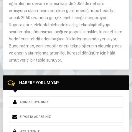
eğilimlerinin devam etmesi halinde 2050’de net sıfır
emisyona ulaşmanın m
ümkün görünmedi
ğini, bu hedefin
ancak 2060 civarında ger
çekle
şebileceğini
öngörüyor.
Rapora göre, elektrik talebindeki art
ış, teknolojik altyapı
sınırlamaları, finansman a
ç
ığı ve jeopolitik riskler, k
üresel iklim
hedeflerini tehdit eden ba
şlıca fakt
örler aras
ında yer alıyor.
Buna rağmen, yenilenebilir enerji teknolojilerinin olgunlaşması
ve enerji yatırımlarına artan ilgi, k
üresel dönü
ş
üm için hâlâ
umut verici bir tablo sunuyor.
HABERE YORUM YAP