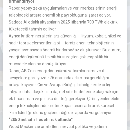
t
ırmandırıyor
Rapor, yapay zek
â uygulamalar
ı ve veri merkezlerinin enerji
talebindeki artışta
önemli bir pay
ı olduğuna işaret ediyor.
Sadece AI odaklı altyapıların 2025 itibarıyla 700
TWh
elektrik
t
üketece
ği tahmin ediliyor.
Ayrıca kritik minerallerin arz g
üvenli
ği
— lityum, kobalt, nikel ve
nadir toprak elementleri gibi — temiz enerji teknolojilerinin
yayg
ınlaşmasında
önemli bir darbo
ğaz oluşturuyor. Bu durum,
enerji d
önü
ş
ümünü teknik bir süreçten çok jeopolitik bir
mücadele alan
ına d
önü
şt
ürüyor.
Rapor, ABD’nin enerji d
önü
ş
ümü yat
ırımlarını mevcut
seviyelere g
öre yüzde 76 oran
ında artırması gerektiğini
ortaya koyuyor.
Çin ve Avrupa Birli
ği gibi b
ölgelerde art
ış
ihtiyacı daha d
ü
ş
ük olsa da, net s
ıfır hedeflerine ulaşmak i
çin
ek finansman ve politika deste
ği gerekiyor.
Çin’in yenilenebilir
enerji teknolojilerinde üretim kapasitesini art
ırarak k
üresel
iklim liderli
ği rol
ünü güçlendirdi
ği de raporda vurgulanıyor.
“2050 net sıfır hedefi risk altında”
Wood
Mackenzie
analistleri, mevcut politika ve yatırım