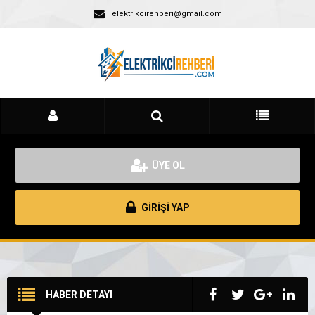
elektrikcirehberi@gmail.com
ÜYE OL
GİRİŞİ YAP
HABER DETAYI