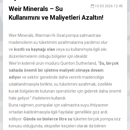
10.03.2026 12:45
Weir Minerals – Su
Kullanımını ve Maliyetleri Azaltın!
Weir Minerals, Warman Hi-Seal pompa salmastrası
madencilerin su tüketimini azaltmalarına yardımcı olur
ve
kısıtlı su kaynağı olan
veya su kullanımıyla ilgili sıkı
düzenlemelerin olduğu bölgeler için idealdir.
Weir’in kıdemli ürün müdürü Quinton Sutherland, “
Su, birçok
sahada önemli bir işletme maliyeti olmaya devam
ediyor
ve sektör genelinde daha verimli madenciliğe
odaklanılmasıyla birlikte, su tüketimini azaltmak, özellikle
kurak bölgelerde bulunan operatörler için giderek daha önemli
hale geliyor.” ifadelerini kullandı.
Buna rağmen, pompalar için salmastra suyu ihtiyacının
ortadan kaldırılmasıyla ilgili faydalar genellikle göz ardı
ediliyor.
Günde on binlerce litre su
tüketen birçok pompa söz
konusu olduğunda, ekspeller keçeleri olarak da bilinen