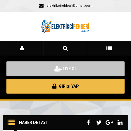
elektrikcirehberi@gmail.com
ÜYE OL
GİRİŞİ YAP
HABER DETAYI