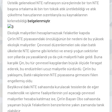
Üstelik geleneksel NTE rafinasyon süreçlerinde bir ton NTE
başına ortalama iki bin ton toksik atık üretilebildiği ve atık
çökeltme havuzlarının sızıntılarıyla su kaynaklarının
kirlenebildiği
belgelenmiştir
.
Ekolojik maliyetleri hesaplamazsak felaketler kapıda
Çin’in NTE piyasasındaki öncülüğünün bir nedeni de bu yüksek
ekolojik maliyetler. Çevresel düzenlemeleri sıkı olan batılı
ülkelerde NTE işleme gibi kirletici ve enerji-yoğun sektörler
son yıllarda ya yasaklandı ya da çok maliyetli hale geldi. Buna
karşılık Çin, bu tür çevresel kaygılardan büyük ölçüde feragat
ederek, bu endüstrileri ucuz maliyetle sürdürdü. Çin’in bu
yaklaşımı, Batılı rakiplerinin NTE piyasasına girmesini fiilen
engellemiş oldu.
Beylikova’daki NTE sahasında kurulacak tesislerde de eğer
madencilik ve işleme faaliyetlerinin yol açacağı çevresel
maliyetler hesaba katılmaz ise, Çin’in Bayan Obo sahasında
yaşanan büyük felaketlerin benzerlerine yakın zamanda tanık
olabiliriz.