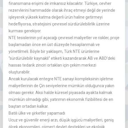
finansmana erişimi de imkansız kılacaktır. Türkiye, cevher
rezervlerini hammadde olarak ihraç etmeyi değil de yerinde
işleyerek yüksek katma değerli ürün haline getirmeyi
hedefliyorsa, stratejisini çevresel sürdürülebilirlik üzerine
kurması gerekiyor.
NTE tesislerinin yol açacağı çevresel maliyetler ve riskler, proje
başlamadan önce en üst düzeyde hesaplanmalı ve
yönetilmeli. Böyle bir yaklaşım, Türk NTE ürünlerine
‘‘sürdürülebilir kaynaklı’’ etiketi kazandırarak AB ve ABD’deki
hassas tedarik zinciri ortakları için çekim merkezi
oluşturabilir.
Ancak kurulacak entegre NTE sanayi kompleksinin işletme
maliyetlerinin de Çin seviyelerine mümkün olduğunca yakın
olması gerekir. Aksi halde küresel piyasada ayakta kalmak
mümkün olmadığı gibi, yatırımın ekonomik fizibilitesi de en
baştan ortadan kalkar.
Batılı ülke ve şirketler yapamadı
Ucuz ve güvenilir enerji arzı, düşük işgücü maliyetleri, geniş
ölçek ekonomileri, cömert devlet destekleri ve ekolojik