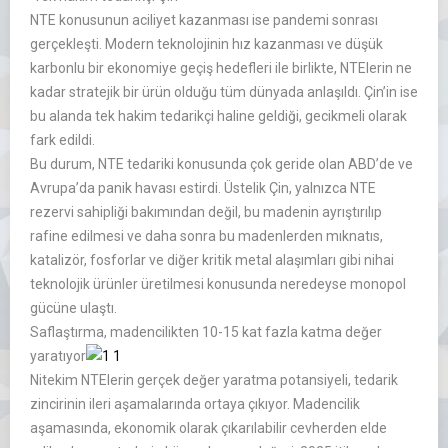
NTE konusunun aciliyet kazanması ise pandemi sonrası
gerçekleşti. Modern teknolojinin hız kazanması ve düşük
karbonlu bir ekonomiye geçiş hedefleri ile birlikte, NTElerin ne
kadar stratejik bir ürün olduğu tüm dünyada anlaşıldı. Çin’in ise
bu alanda tek hakim tedarikçi haline geldiği, gecikmeli olarak
fark edildi.
Bu durum, NTE tedariki konusunda çok geride olan ABD’de ve
Avrupa’da panik havası estirdi. Üstelik Çin, yalnızca NTE
rezervi sahipliği bakımından değil, bu madenin ayrıştırılıp
rafine edilmesi ve daha sonra bu madenlerden mıknatıs,
katalizör, fosforlar ve diğer kritik metal alaşımları gibi nihai
teknolojik ürünler üretilmesi konusunda neredeyse monopol
gücüne ulaştı.
Saflaştırma, madencilikten 10-15 kat fazla katma değer
yaratıyor
Nitekim NTElerin gerçek değer yaratma potansiyeli, tedarik
zincirinin ileri aşamalarında ortaya çıkıyor. Madencilik
aşamasında, ekonomik olarak çıkarılabilir cevherden elde