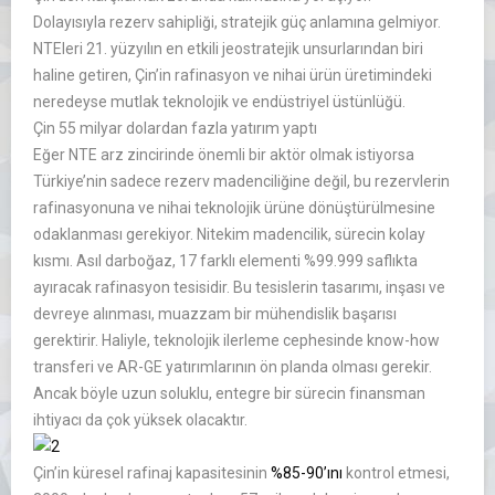
Dolayısıyla rezerv sahipliği, stratejik güç anlamına gelmiyor.
NTEleri 21. yüzyılın en etkili jeostratejik unsurlarından biri
haline getiren, Çin’in rafinasyon ve nihai ürün üretimindeki
neredeyse mutlak teknolojik ve endüstriyel üstünlüğü.
Çin 55 milyar dolardan fazla yatırım yaptı
Eğer NTE arz zincirinde önemli bir aktör olmak istiyorsa
Türkiye’nin sadece rezerv madenciliğine değil, bu rezervlerin
rafinasyonuna ve nihai teknolojik ürüne dönüştürülmesine
odaklanması gerekiyor. Nitekim madencilik, sürecin kolay
kısmı. Asıl darboğaz, 17 farklı elementi %99.999 saflıkta
ayıracak rafinasyon tesisidir. Bu tesislerin tasarımı, inşası ve
devreye alınması, muazzam bir mühendislik başarısı
gerektirir. Haliyle, teknolojik ilerleme cephesinde know-how
transferi ve AR-GE yatırımlarının ön planda olması gerekir.
Ancak böyle uzun soluklu, entegre bir sürecin finansman
ihtiyacı da çok yüksek olacaktır.
Çin’in küresel rafinaj kapasitesinin
%85-90’ını
kontrol etmesi,