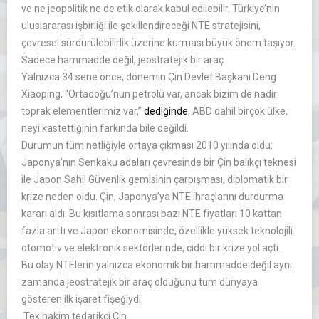
ve ne jeopolitik ne de etik olarak kabul edilebilir. Türkiye’nin
uluslararası işbirliği ile şekillendireceği NTE stratejisini,
çevresel sürdürülebilirlik üzerine kurması büyük önem taşıyor.
Sadece hammadde değil, jeostratejik bir araç
Yalnızca 34 sene önce, dönemin Çin Devlet Başkanı Deng
Xiaoping, ‘‘Ortadoğu’nun petrolü var, ancak bizim de nadir
toprak elementlerimiz var,’’
dediğinde
, ABD dahil birçok ülke,
neyi kastettiğinin farkında bile değildi.
Durumun tüm netliğiyle ortaya çıkması 2010 yılında oldu:
Japonya’nın Senkaku adaları çevresinde bir Çin balıkçı teknesi
ile Japon Sahil Güvenlik gemisinin çarpışması, diplomatik bir
krize neden oldu. Çin, Japonya’ya NTE ihraçlarını durdurma
kararı aldı. Bu kısıtlama sonrası bazı NTE fiyatları 10 kattan
fazla arttı ve Japon ekonomisinde, özellikle yüksek teknolojili
otomotiv ve elektronik sektörlerinde, ciddi bir krize yol açtı.
Bu olay NTElerin yalnızca ekonomik bir hammadde değil aynı
zamanda jeostratejik bir araç olduğunu tüm dünyaya
gösteren ilk işaret fişeğiydi.
Tek hakim tedarikçi Çin