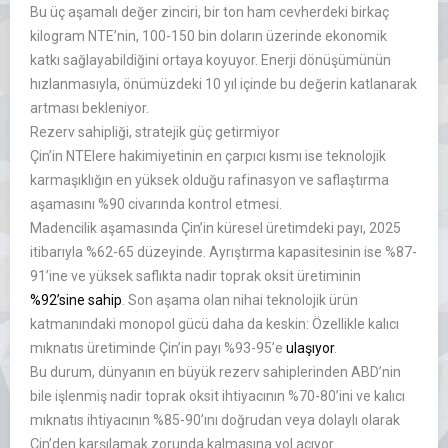
Bu üç aşamalı değer zinciri, bir ton ham cevherdeki birkaç
kilogram NTE’nin, 100-150 bin doların üzerinde ekonomik
katkı sağlayabildiğini ortaya koyuyor. Enerji dönüşümünün
hızlanmasıyla, önümüzdeki 10 yıl içinde bu değerin katlanarak
artması bekleniyor.
Rezerv sahipliği, stratejik güç getirmiyor
Çin’in NTElere hakimiyetinin en çarpıcı kısmı ise teknolojik
karmaşıklığın en yüksek olduğu rafinasyon ve saflaştırma
aşamasını %90 civarında kontrol etmesi.
Madencilik aşamasında Çin’in küresel üretimdeki payı, 2025
itibarıyla %62-65 düzeyinde. Ayrıştırma kapasitesinin ise %87-
91’ine ve yüksek saflıkta nadir toprak oksit üretiminin
%92’sine sahip
. Son aşama olan nihai teknolojik ürün
katmanındaki monopol gücü daha da keskin: Özellikle kalıcı
mıknatıs üretiminde Çin’in payı %93-95’e
ulaşıyor
.
Bu durum, dünyanın en büyük rezerv sahiplerinden ABD’nin
bile işlenmiş nadir toprak oksit ihtiyacının %70-80’ini ve kalıcı
mıknatıs ihtiyacının %85-90’ını doğrudan veya dolaylı olarak
Çin’den karşılamak zorunda kalmasına yol açıyor.