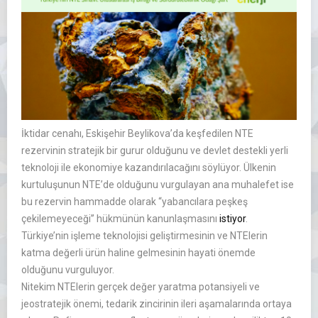
İktidar cenahı, Eskişehir Beylikova’da keşfedilen NTE
rezervinin stratejik bir gurur olduğunu ve devlet destekli yerli
teknoloji ile ekonomiye kazandırılacağını söylüyor. Ülkenin
kurtuluşunun NTE’de olduğunu vurgulayan ana muhalefet ise
bu rezervin hammadde olarak ‘‘yabancılara peşkeş
çekilemeyeceği’’ hükmünün kanunlaşmasını
istiyor
.
Türkiye’nin işleme teknolojisi geliştirmesinin ve NTElerin
katma değerli ürün haline gelmesinin hayati önemde
olduğunu vurguluyor.
Nitekim NTElerin gerçek değer yaratma potansiyeli ve
jeostratejik önemi, tedarik zincirinin ileri aşamalarında ortaya