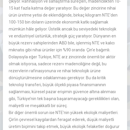
çıkıyor. Rafinasyon ve saflaştırma süreçleri, madencilikten 10-
15 kat fazla katma değer yaratıyor. Bu değer zincirine nihai
ürün üretme yetisi de eklendiğinde, birkaç kilogram NTE’den
100-150 bin doların üzerinde ekonomik katkı sağlamak
mümkün hâle geliyor. Üstelik ancak bu seviyedeki teknolojik
ve endüstriyel üstünlük, stratejik güç yaratıyor. Dünyanın en
büyük rezerv sahiplerinden ABD bile, işlenmiş NTE ve kalıcı
mıknatıs gibi nihai ürünler için %90 oranda Çin’e bağımlı.
Dolayısıyla eğer Türkiye, NTE arz zincirinde önemli bir aktör
olmak istiyorsa, sadece rezerv madenciliğine değil, bu
rezervlerin rafinasyonuna ve nihai teknolojik ürüne
dönüştürülmesine odaklanması gerekiyor. Bu da kritik
teknoloji transferi, büyük ölçekli piyasa finansmanının
sağlanması, küresel pazar erişimin güvence altına alınması
gibi, Türkiye’nin tek başına başaramayacağı gereklilikleri olan,
maliyetli ve meşakkatli bir süreç.
Bir diğer önemli sorun ise NTE’nin yüksek ekolojik maliyetleri.
Çin’in çevresel kaygılardan feragat ederek, düşük maliyetli
üretim biçimini takip etmek, büyük ekolojik felaketler doğurur