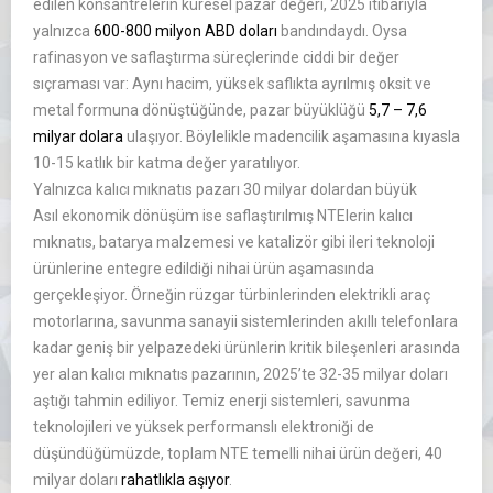
edilen konsantrelerin küresel pazar değeri, 2025 itibarıyla
yalnızca
600-800 milyon ABD doları
bandındaydı. Oysa
rafinasyon ve saflaştırma süreçlerinde ciddi bir değer
sıçraması var: Aynı hacim, yüksek saflıkta ayrılmış oksit ve
metal formuna dönüştüğünde, pazar büyüklüğü
5,7 – 7,6
milyar dolara
ulaşıyor. Böylelikle madencilik aşamasına kıyasla
10-15 katlık bir katma değer yaratılıyor.
Yalnızca kalıcı mıknatıs pazarı 30 milyar dolardan büyük
Asıl ekonomik dönüşüm ise saflaştırılmış NTElerin kalıcı
mıknatıs, batarya malzemesi ve katalizör gibi ileri teknoloji
ürünlerine entegre edildiği nihai ürün aşamasında
gerçekleşiyor. Örneğin rüzgar türbinlerinden elektrikli araç
motorlarına, savunma sanayii sistemlerinden akıllı telefonlara
kadar geniş bir yelpazedeki ürünlerin kritik bileşenleri arasında
yer alan kalıcı mıknatıs pazarının, 2025’te 32-35 milyar doları
aştığı tahmin ediliyor. Temiz enerji sistemleri, savunma
teknolojileri ve yüksek performanslı elektroniği de
düşündüğümüzde, toplam NTE temelli nihai ürün değeri, 40
milyar doları
rahatlıkla aşıyor
.