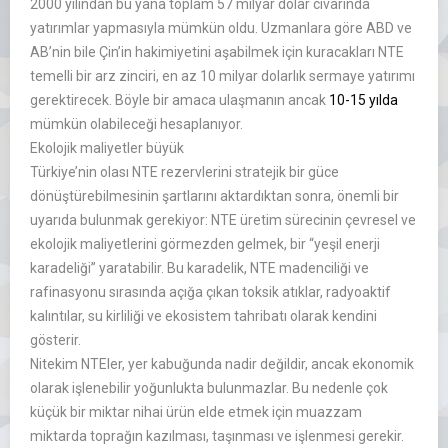
2000 yılından bu yana toplam 57 milyar dolar civarında
yatırımlar yapmasıyla mümkün oldu. Uzmanlara göre ABD ve
AB’nin bile Çin’in hakimiyetini aşabilmek için kuracakları NTE
temelli bir arz zinciri, en az 10 milyar dolarlık sermaye yatırımı
gerektirecek. Böyle bir amaca ulaşmanın ancak
10-15 yılda
mümkün olabileceği hesaplanıyor.
Ekolojik maliyetler büyük
Türkiye’nin olası NTE rezervlerini stratejik bir güce
dönüştürebilmesinin şartlarını aktardıktan sonra, önemli bir
uyarıda bulunmak gerekiyor: NTE üretim sürecinin çevresel ve
ekolojik maliyetlerini görmezden gelmek, bir ‘‘yeşil enerji
karadeliği’’ yaratabilir. Bu karadelik, NTE madenciliği ve
rafinasyonu sırasında açığa çıkan toksik atıklar, radyoaktif
kalıntılar, su kirliliği ve ekosistem tahribatı olarak kendini
gösterir.
Nitekim NTEler, yer kabuğunda nadir değildir, ancak ekonomik
olarak işlenebilir yoğunlukta bulunmazlar. Bu nedenle çok
küçük bir miktar nihai ürün elde etmek için muazzam
miktarda toprağın kazılması, taşınması ve işlenmesi gerekir.