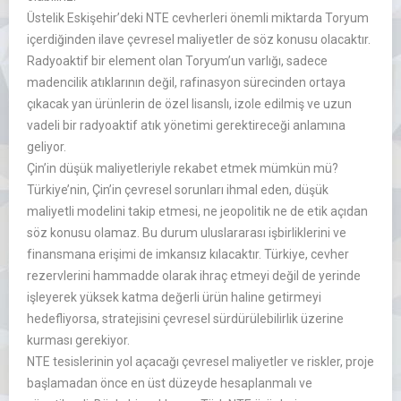
Üstelik Eskişehir’deki NTE cevherleri önemli miktarda Toryum
içerdiğinden ilave çevresel maliyetler de söz konusu olacaktır.
Radyoaktif bir element olan Toryum’un varlığı, sadece
madencilik atıklarının değil, rafinasyon sürecinden ortaya
çıkacak yan ürünlerin de özel lisanslı, izole edilmiş ve uzun
vadeli bir radyoaktif atık yönetimi gerektireceği anlamına
geliyor.
Çin’in düşük maliyetleriyle rekabet etmek mümkün mü?
Türkiye’nin, Çin’in çevresel sorunları ihmal eden, düşük
maliyetli modelini takip etmesi, ne jeopolitik ne de etik açıdan
söz konusu olamaz. Bu durum uluslararası işbirliklerini ve
finansmana erişimi de imkansız kılacaktır. Türkiye, cevher
rezervlerini hammadde olarak ihraç etmeyi değil de yerinde
işleyerek yüksek katma değerli ürün haline getirmeyi
hedefliyorsa, stratejisini çevresel sürdürülebilirlik üzerine
kurması gerekiyor.
NTE tesislerinin yol açacağı çevresel maliyetler ve riskler, proje
başlamadan önce en üst düzeyde hesaplanmalı ve