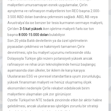
maliyetleri umursamayan esnek uygulamalar, Çin’in
ayrıştırma ve rafinasyon maliyetlerini ton REO başına 2.000-
3.500 ABD doları bandına çekmesini sağladı. ABD, AB veya
Avustralya’da ise benzer bir tesis kurmanın sermaye maliyeti,
Çin’den
3-5 kat yüksek
iken işletme maliyeti farkı ise ton
başına
8.000-15.000 doları
bulabiliyor.
Son 20 yılda Batılı devletlerin ya da özel işletmelerin
piyasadan çekilmesi ve hakimiyeti tamamen Çin’e
devretmesi, işte bu maliyet uçurumu neticesinde oldu.
Dolayısıyla Türkiye gibi rezerv potansiyeli yüksek ancak
rafinasyon ve nihai ürün teknolojilerinde henüz başlangıç
aşamasında olan ülkeler, bir ikilem ile karşı karşıya:
Uluslararası ESG ve çevresel standartlara uyum zorunluluğu,
yüksek finansman maliyeti ve henüz oluşmamış ölçek
ekonomileri nedeniyle Çin’le rekabet edebilecek birim
maliyetlere ulaşmaları çok zor görünüyor.
Özetle Türkiye’nin NTE tedarik zincirinde etkin bir aktör haline
gelebilmesi, ancak uluslararası işbirliğini zorunlu bir strateji