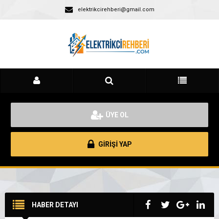
elektrikcirehberi@gmail.com
ÜYE OL
GİRİŞİ YAP
HABER DETAYI