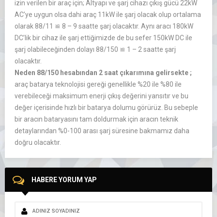
izin verilen bir araç için; Altyapı ve şarj cihazı çıkış gücü 22kW
AC’ye uygun olsa dahi araç 11kW ile şarj olacak olup ortalama
olarak 88/11 ≌ 8 – 9 saatte şarj olacaktır. Aynı aracı 180kW
DC’lik bir cihaz ile şarj ettiğimizde de bu sefer 150kW DC ile
şarj olabileceğinden dolayı 88/150 ≌ 1 – 2 saatte şarj
olacaktır.
Neden 88/150 hesabından 2 saat çıkarımına gelirsekte ;
araç batarya teknolojisi gereği genellikle %20 ile %80 ile
verebileceği maksimum enerji çıkış değerini yansıtır ve bu
değer içerisinde hızlı bir batarya dolumu görürüz. Bu sebeple
bir aracın bataryasını tam doldurmak için aracın teknik
detaylarından %0-100 arası şarj süresine bakmamız daha
doğru olacaktır.
HABERE YORUM YAP