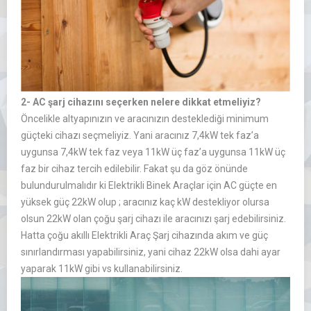
2- AC şarj cihazını seçerken nelere dikkat etmeliyiz?
Öncelikle altyapınızın ve aracınızın desteklediği minimum
güçteki cihazı seçmeliyiz. Yani aracınız 7,4kW tek faz’a
uygunsa 7,4kW tek faz veya 11kW üç faz’a uygunsa 11kW üç
faz bir cihaz tercih edilebilir. Fakat şu da göz önünde
bulundurulmalıdır ki Elektrikli Binek Araçlar için AC güçte en
yüksek güç 22kW olup ; aracınız kaç kW destekliyor olursa
olsun 22kW olan çoğu şarj cihazı ile aracınızı şarj edebilirsiniz.
Hatta çoğu akıllı Elektrikli Araç Şarj cihazında akım ve güç
sınırlandırması yapabilirsiniz, yani cihaz 22kW olsa dahi ayar
yaparak 11kW gibi vs kullanabilirsiniz.