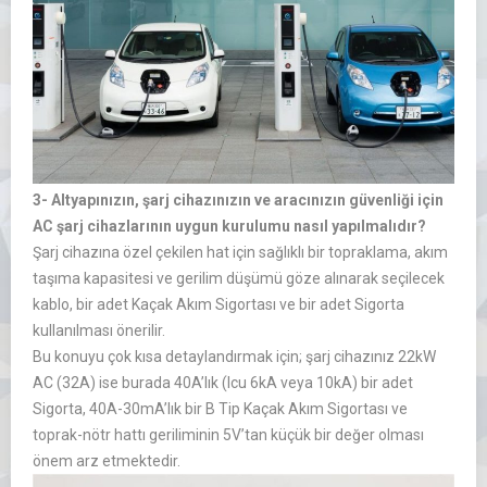
3- Altyapınızın, şarj cihazınızın ve aracınızın güvenliği için
AC şarj cihazlarının uygun kurulumu nasıl yapılmalıdır?
Şarj cihazına özel çekilen hat için sağlıklı bir topraklama, akım
taşıma kapasitesi ve gerilim düşümü göze alınarak seçilecek
kablo, bir adet Kaçak Akım Sigortası ve bir adet Sigorta
kullanılması önerilir.
Bu konuyu çok kısa detaylandırmak için; şarj cihazınız 22kW
AC (32A) ise burada 40A’lık (Icu 6kA veya 10kA) bir adet
Sigorta, 40A-30mA’lık bir B Tip Kaçak Akım Sigortası ve
toprak-nötr hattı geriliminin 5V’tan küçük bir değer olması
önem arz etmektedir.