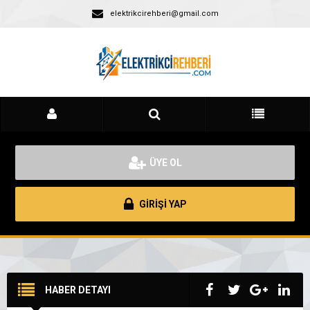
elektrikcirehberi@gmail.com
ÜYE OL
GİRİŞİ YAP
HABER DETAYI