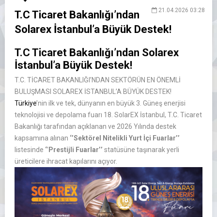
21.04.2026 03:28
T.C Ticaret Bakanlığı’ndan
Solarex İstanbul’a Büyük Destek!
T.C Ticaret Bakanlığı’ndan Solarex
İstanbul’a Büyük Destek!
T.C. TİCARET BAKANLIĞI’NDAN SEKTÖRÜN EN ÖNEMLİ
BULUŞMASI SOLAREX İSTANBUL’A BÜYÜK DESTEK!
Türkiye
’nin ilk ve tek, dünyanın en büyük 3. Güneş enerjisi
teknolojisi ve depolama fuarı 18. SolarEX İstanbul, T.C. Ticaret
Bakanlığı tarafından açıklanan ve 2026 Yılında destek
kapsamına alınan
‘’Sektörel Nitelikli Yurt İçi Fuarlar’’
listesinde
‘
’
Prestijli Fuarlar’’
statüsüne taşınarak yerli
üreticilere ihracat kapılarını açıyor.