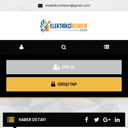
elektrikcirehberi@gmail.com
ÜYE OL
GİRİŞİ YAP
HABER DETAYI