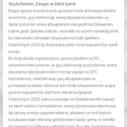
Güçlü Katılım, Zengin ve Etkili İçerik
Bugün güneş enerjisi kurulu gücünün hızla artmasıyla birlikte
inverterler, güç elektroniği, enerji depolama sistemleri ve
dijital çözümler enerji altyapılarının vazgeçilmez bileşenleri
haline geldi. Şebeke istikrarı, verimlilik ve sistem esnekliği artık
bu teknolojiler olmadan düşünülemez hale gelirken,
SolarVizyon 2025 bu ihtiyaçlara yanıt veren kapsamlı bir içerik
sundu.
Bu doğrultuda organizasyon; güneş panelleri ve PV
sistemlerinden inverter ve güç elektroniği çözümlerine, enerji
depolama teknolojilerinden montaj yapıları ve EPC
hizmetlerine, elektrikli araç şarj altyapılarından ısı
pompalarına kadar sektörün tüm kritik bileşenlerini bir araya
getiren kapsamlı bir platform olarak kurgulandı.
SolarVizyon 2025; kamu kurumları ve belediyelerden sanayi
ve tarım sektörü temsilcilerine, enerji yatırımcılarından konut
tipi güneş enerjisi uygulamalarına, akademi ve sivil toplum
kuruluşlarından teknoloji geliştiricilere kadar geniş ve nitelikli
bir ziyaretçi profiline ev sahipliği yaptı. Bu yapı, SolarVizyon’u