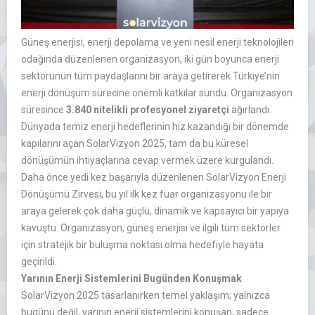
Güneş enerjisi, enerji depolama ve yeni nesil enerji teknolojileri
odağında düzenlenen organizasyon, iki gün boyunca enerji
sektörünün tüm paydaşlarını bir araya getirerek Türkiye’nin
enerji dönüşüm sürecine önemli katkılar sundu. Organizasyon
süresince
3.840 nitelikli profesyonel ziyaretçi
ağırlandı.
Dünyada temiz enerji hedeflerinin hız kazandığı bir dönemde
kapılarını açan SolarVizyon 2025, tam da bu küresel
dönüşümün ihtiyaçlarına cevap vermek üzere kurgulandı.
Daha önce yedi kez başarıyla düzenlenen SolarVizyon Enerji
Dönüşümü Zirvesi, bu yıl ilk kez fuar organizasyonu ile bir
araya gelerek çok daha güçlü, dinamik ve kapsayıcı bir yapıya
kavuştu. Organizasyon, güneş enerjisi ve ilgili tüm sektörler
için stratejik bir buluşma noktası olma hedefiyle hayata
geçirildi.
Yarının Enerji Sistemlerini Bugünden Konuşmak
SolarVizyon 2025 tasarlanırken temel yaklaşım; yalnızca
bugünü değil, yarının enerji sistemlerini konuşan, sadece