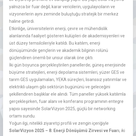
yalnızca bir fuar değil; karar vericilerin, uygulayıcıların ve
vizyonerlerin aynı zeminde buluştuğu stratejik bir merkez
haline getirdi.
Etkinliğe, üniversitelerin enerji, çevre ve mühendislik
alanlarında faaliyet gösteren kulüpleri de akademisyenleri ve
üst düzey temsilcileriyle katıldı. Bu katılım, enerji
dönüşümünde gençlerin ve akademik bilginin rolünü
güçlendiren önemli bir unsur olarak öne çıktı.
İki gün boyunca gerçekleştirilen panellerde; güneş enerjisinde
büyüme stratejileri, enerji depolama sistemleri, yüzer GES ve
tarım GES uygulamaları, YEKA süreçleri, lisanssız yatırımlar ve
elektrikli ulaşım gibi sektörün bugününü ve geleceğini
şekillendiren başlıklar ele alındı. Tüm paneller yüksek katılımla
gerçekleşirken, fuar alanı ve konferans programının entegre
yapısı sayesinde SolarVizyon 2025, güçlü bir networking
ortamı sundu.
Yoğun ilgi, nitelikli ziyaretçi profili ve zengin içeriğiyle
SolarVizyon 2025 – 8. Enerji Dönüşümü Zirvesi ve Fuarı
, iki