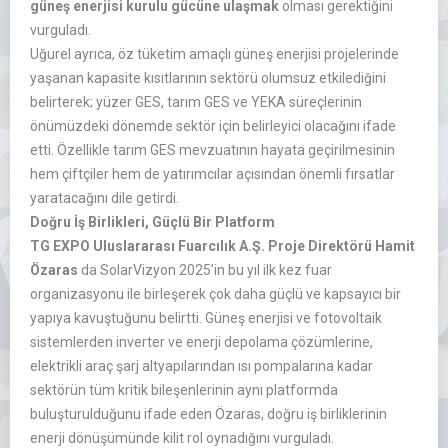
güneş enerjisi kurulu gücüne ulaşmak
olması gerektiğini
vurguladı.
Uğurel ayrıca, öz tüketim amaçlı güneş enerjisi projelerinde
yaşanan kapasite kısıtlarının sektörü olumsuz etkilediğini
belirterek; yüzer GES, tarım GES ve YEKA süreçlerinin
önümüzdeki dönemde sektör için belirleyici olacağını ifade
etti. Özellikle tarım GES mevzuatının hayata geçirilmesinin
hem çiftçiler hem de yatırımcılar açısından önemli fırsatlar
yaratacağını dile getirdi.
Doğru İş Birlikleri, Güçlü Bir Platform
TG EXPO Uluslararası Fuarcılık A.Ş. Proje Direktörü Hamit
Özaras
da SolarVizyon 2025’in bu yıl ilk kez fuar
organizasyonu ile birleşerek çok daha güçlü ve kapsayıcı bir
yapıya kavuştuğunu belirtti. Güneş enerjisi ve fotovoltaik
sistemlerden inverter ve enerji depolama çözümlerine,
elektrikli araç şarj altyapılarından ısı pompalarına kadar
sektörün tüm kritik bileşenlerinin aynı platformda
buluşturulduğunu ifade eden Özaras, doğru iş birliklerinin
enerji dönüşümünde kilit rol oynadığını vurguladı.