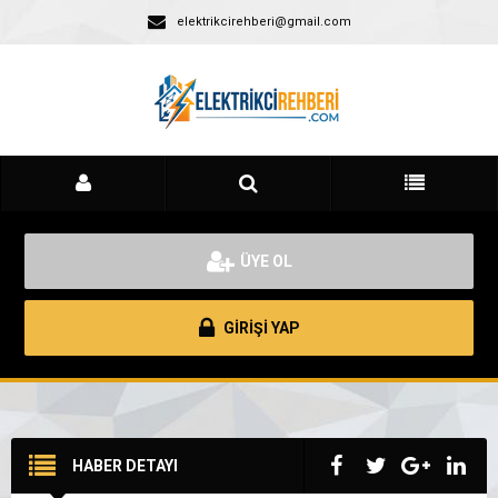
elektrikcirehberi@gmail.com
ÜYE OL
GİRİŞİ YAP
HABER DETAYI