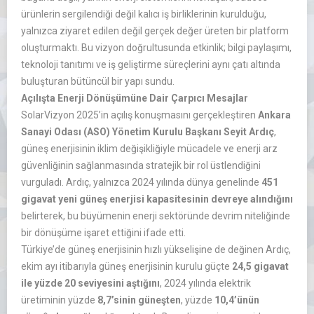
ürünlerin sergilendiği değil kalıcı iş birliklerinin kurulduğu,
yalnızca ziyaret edilen değil gerçek değer üreten bir platform
oluşturmaktı. Bu vizyon doğrultusunda etkinlik; bilgi paylaşımı,
teknoloji tanıtımı ve iş geliştirme süreçlerini aynı çatı altında
buluşturan bütüncül bir yapı sundu.
Açılışta Enerji Dönüşümüne Dair Çarpıcı Mesajlar
SolarVizyon 2025’in açılış konuşmasını gerçekleştiren
Ankara
Sanayi Odası (ASO) Yönetim Kurulu Başkanı Seyit Ardıç
,
güneş enerjisinin iklim değişikliğiyle mücadele ve enerji arz
güvenliğinin sağlanmasında stratejik bir rol üstlendiğini
vurguladı. Ardıç, yalnızca 2024 yılında dünya genelinde
451
gigavat yeni güneş enerjisi kapasitesinin devreye alındığını
belirterek, bu büyümenin enerji sektöründe devrim niteliğinde
bir dönüşüme işaret ettiğini ifade etti.
Türkiye’de güneş enerjisinin hızlı yükselişine de değinen Ardıç,
ekim ayı itibarıyla güneş enerjisinin kurulu güçte
24,5 gigavat
ile yüzde 20 seviyesini aştığını
, 2024 yılında elektrik
üretiminin yüzde
8,7’sinin güneşten
, yüzde
10,4’ünün