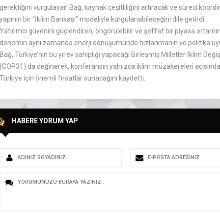
gerektiğini vurgulayan Bağ, kaynak çeşitliliğini artıracak ve süreci koor
yapının bir “İklim Bankası” modeliyle kurgulanabileceğini dile getirdi.
Yatırımcı güvenini güçlendiren, öngörülebilir ve şeffaf bir piyasa ortamın
dönemin aynı zamanda enerji dönüşümünde hızlanmanın ve politika uyumu
Bağ, Türkiye’nin bu yıl ev sahipliği yapacağı Birleşmiş Milletler İklim De
(COP31) da değinerek, konferansın yalnızca iklim müzakereleri açısından
Türkiye için önemli fırsatlar sunacağını kaydetti.
HABERE YORUM YAP