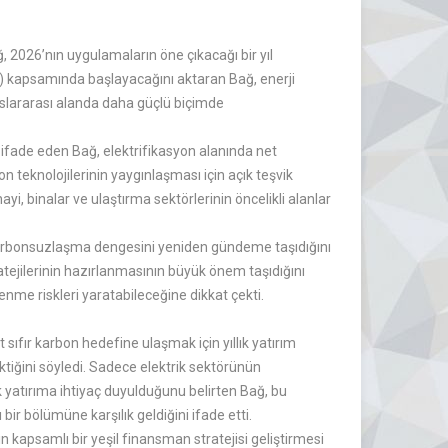
ağ, 2026’nın uygulamaların öne çıkacağı bir yıl
TS) kapsamında başlayacağını aktaran Bağ, enerji
slararası alanda daha güçlü biçimde
ni ifade eden Bağ, elektrifikasyon alanında net
on teknolojilerinin yaygınlaşması için açık teşvik
, binalar ve ulaştırma sektörlerinin öncelikli alanlar
 karbonsuzlaşma dengesini yeniden gündeme taşıdığını
ratejilerinin hazırlanmasının büyük önem taşıdığını
tlenme riskleri yaratabileceğine dikkat çekti.
sıfır karbon hedefine ulaşmak için yıllık yatırım
ktiğini söyledi. Sadece elektrik sektörünün
k yatırıma ihtiyaç duyulduğunu belirten Bağ, bu
 bir bölümüne karşılık geldiğini ifade etti.
n kapsamlı bir yeşil finansman stratejisi geliştirmesi