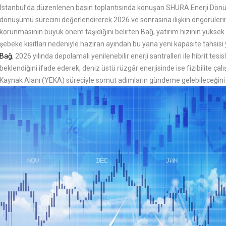
İstanbul’da düzenlenen basın toplantısında konuşan SHURA Enerji Dönüş
dönüşümü sürecini değerlendirerek 2026 ve sonrasına ilişkin öngörülerini
korunmasının büyük önem taşıdığını belirten Bağ, yatırım hızının yüksek
şebeke kısıtları nedeniyle haziran ayından bu yana yeni kapasite tahsisi y
Bağ
, 2026 yılında depolamalı yenilenebilir enerji santralleri ile hibrit t
beklendiğini ifade ederek, deniz üstü rüzgâr enerjisinde ise fizibilite çalı
Kaynak Alanı (YEKA) süreciyle somut adımların gündeme gelebileceğini di