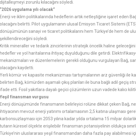
dijitalleşmeyi zorunlu kılacağını söyledi.
“2026 uygulama yılı olacak”
Enerji ve iklim politikalarında hedeflerin artık netleştiğine işaret eden B
olacağını belirtti. Pilot uygulamanın ulusal Emisyon Ticaret Sistemi (E
dönüşümünün sanayi ve ticaret politikalarını hem Türkiye’de hem de ulu
şekillendireceğini söyledi.
Kritik mineraller ve tedarik zincirlerinin stratejik öncelik haline geleceği
hedefler ve yol haritalarına ihtiyaç duyulduğunu dile getirdi. Elektrifikasy
mekanizmaları ve düzenlemelerin gerekli olduğunu vurgulayan Bağ, sanayi
olacağını kaydetti.
Yerli kömür ve kapasite mekanizması tartışmalarının arz güvenliği ile
belirten Bağ, kömürden aşamalı çıkış planları ile buna bağlı adil geçiş st
ifade etti. Fosil yakıtlara dayalı geçici çözümlerin uzun vadede kalıcı kili
Yeşil finansman vurgusu
Enerji dönüşümünde finansmanın belirleyici rolüne dikkat çeken Bağ, net 
ihtiyacının mevcut enerji yatırımı ortalamasının 2,5 katına ulaşması gere
karbonsuzlaşması için 2053 yılına kadar yılda ortalama 15 milyar dolarlı
tutarın küresel ölçekte erişilebilir finansman potansiyelinin oldukça sınırlı
Türkiye’nin uluslararası yeşil finansmandan daha fazla pay alabilmesi içi