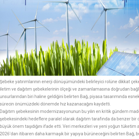
Şebeke yatırımlarının enerji dönüşümündeki belirleyici rolüne dikkat çeken 
iletim ve dağıtım şebekelerinin ölçeği ve zamanlamasına doğrudan bağlı 
unsurlarından biri haline geldiğini belirten Bağ, piyasa tasarımında esnekl
sürecin önümüzdeki dönemde hız kazanacağını kaydetti.
Dağıtım şebekesinin modernizasyonunun bu yılın en kritik gündem maddel
şebekesindeki hedeflere paralel olarak dağıtım tarafında da benzer b
büyük önem taşıdığını ifade etti. Veri merkezleri ve yeni yoğun tüketim a
2026’dan itibaren daha karmaşık bir yapıya bürüneceğini belirten Bağ, b