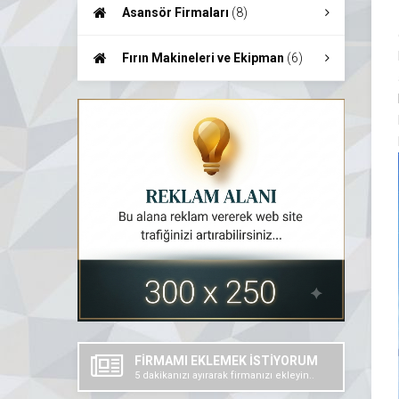
Teknolojileri
(7)
Asansör Firmaları
(8)
Fırın Makineleri ve Ekipman
(6)
FİRMAMI EKLEMEK İSTİYORUM
5 dakikanızı ayırarak firmanızı ekleyin..