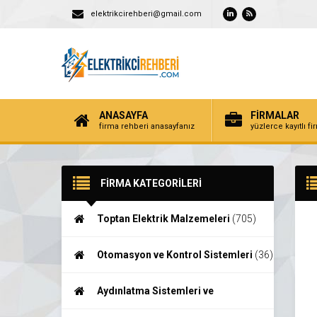
elektrikcirehberi@gmail.com
ANASAYFA
FİRMALAR
firma rehberi anasayfanız
yüzlerce kayıtlı f
FİRMA KATEGORİLERİ
Toptan Elektrik Malzemeleri
(705)
Otomasyon ve Kontrol Sistemleri
(36)
Aydınlatma Sistemleri ve