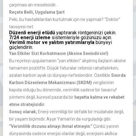
çarpması an meselesidir.
Reçete Belli, Uygulama Şart
Peki, bu hastalıklardan kurtulmak için ne yapmalı? “Doktor”
tavsiyesi net:
Düzenli enerji etüdü
yaptırarak röntgeninizi çekin.
7/24 enerji izleme
sistemleriyle gözünüzü açın.
Verimli motor ve yalıtım yatırımlarıyla
bünyeyi
güçlendirin.
Yan Etkiler Sizi Korkutmasın (Aksine Sevindirsin!)
Bu reçeteyi uygulamanın “yan etkileri” alışılmış ilaçların aksine
tamamen pozitiftir. Düşük faturalar cebinizi rahatlatırken,
azalan karbon ayak izi dünyayı nefeslendirir. Özellikle
Sınırda
Karbon Düzenleme Mekanizması (SKDM)
vergilerinin
kapıda olduğu bu dönemde, verimlilik sadece bir tasarruf
yöntemi değil, küresel pazarda bir
hayatta kalma ve rekabet
etme stratejisidir.
Sonuç olarak;
Enerji verimliliği bir defalık bir müdahale değil,
bir yaşam biçimidir. Ayşe Yaman’ın da vurguladığı gibi:
“Verimlilik dozunu almayı ihmal etmeyin.”
Çünkü yarının
dünyasında sadece enerjisi olanlar değil, enerjisini akıllıca