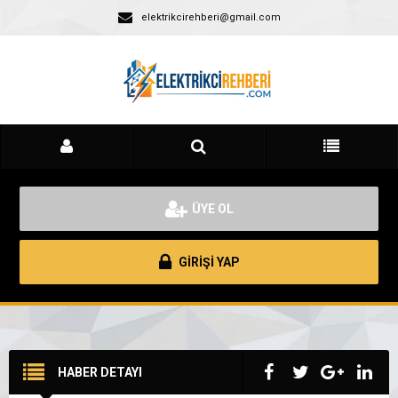
elektrikcirehberi@gmail.com
ÜYE OL
GİRİŞİ YAP
HABER DETAYI