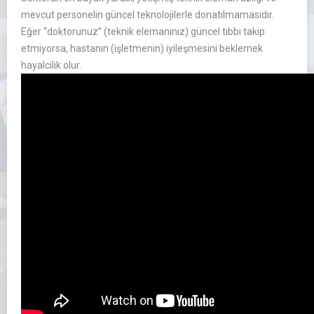
mevcut personelin güncel teknolojilerle donatılmamasıdır.
Eğer “doktorunuz” (teknik elemanınız) güncel tıbbı takip
etmiyorsa, hastanın (işletmenin) iyileşmesini beklemek
hayalcilik olur.