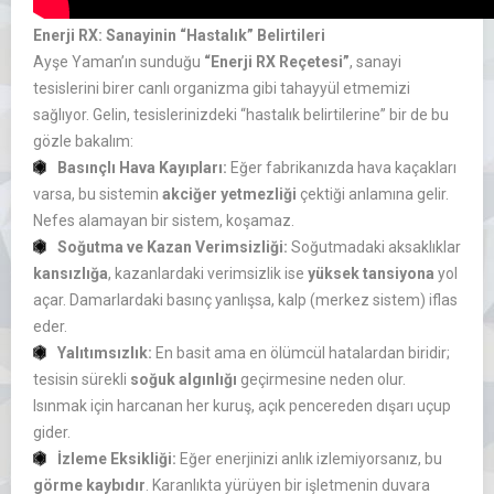
Enerji RX: Sanayinin “Hastalık” Belirtileri
Ayşe Yaman’ın sunduğu
“Enerji RX Reçetesi”
, sanayi
tesislerini birer canlı organizma gibi tahayyül etmemizi
sağlıyor. Gelin, tesislerinizdeki “hastalık belirtilerine” bir de bu
gözle bakalım:
Basınçlı Hava Kayıpları:
Eğer fabrikanızda hava kaçakları
varsa, bu sistemin
akciğer yetmezliği
çektiği anlamına gelir.
Nefes alamayan bir sistem, koşamaz.
Soğutma ve Kazan Verimsizliği:
Soğutmadaki aksaklıklar
kansızlığa
, kazanlardaki verimsizlik ise
yüksek tansiyona
yol
açar. Damarlardaki basınç yanlışsa, kalp (merkez sistem) iflas
eder.
Yalıtımsızlık:
En basit ama en ölümcül hatalardan biridir;
tesisin sürekli
soğuk algınlığı
geçirmesine neden olur.
Isınmak için harcanan her kuruş, açık pencereden dışarı uçup
gider.
İzleme Eksikliği:
Eğer enerjinizi anlık izlemiyorsanız, bu
görme kaybıdır
. Karanlıkta yürüyen bir işletmenin duvara