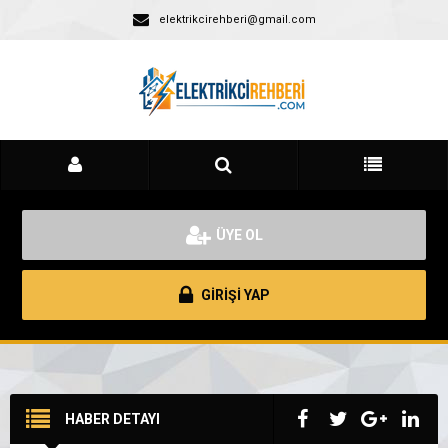
elektrikcirehberi@gmail.com
ÜYE OL
GİRİŞİ YAP
HABER DETAYI