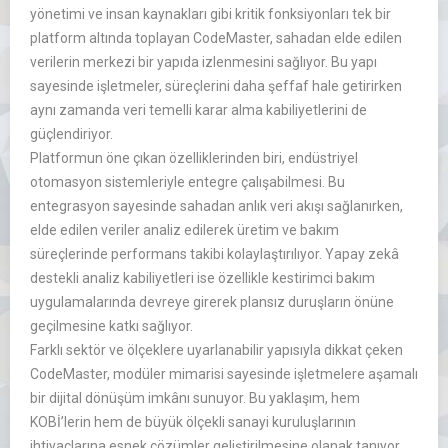
yönetimi ve insan kaynakları gibi kritik fonksiyonları tek bir
platform altında toplayan CodeMaster, sahadan elde edilen
verilerin merkezi bir yapıda izlenmesini sağlıyor. Bu yapı
sayesinde işletmeler, süreçlerini daha şeffaf hale getirirken
aynı zamanda veri temelli karar alma kabiliyetlerini de
güçlendiriyor.
Platformun öne çıkan özelliklerinden biri, endüstriyel
otomasyon sistemleriyle entegre çalışabilmesi. Bu
entegrasyon sayesinde sahadan anlık veri akışı sağlanırken,
elde edilen veriler analiz edilerek üretim ve bakım
süreçlerinde performans takibi kolaylaştırılıyor. Yapay zekâ
destekli analiz kabiliyetleri ise özellikle kestirimci bakım
uygulamalarında devreye girerek plansız duruşların önüne
geçilmesine katkı sağlıyor.
Farklı sektör ve ölçeklere uyarlanabilir yapısıyla dikkat çeken
CodeMaster, modüler mimarisi sayesinde işletmelere aşamalı
bir dijital dönüşüm imkânı sunuyor. Bu yaklaşım, hem
KOBİ’lerin hem de büyük ölçekli sanayi kuruluşlarının
ihtiyaçlarına esnek çözümler geliştirilmesine olanak tanıyor.