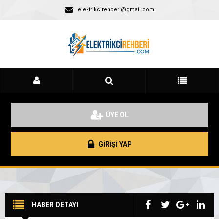
elektrikcirehberi@gmail.com
ÜYE OL
GİRİŞİ YAP
HABER DETAYI