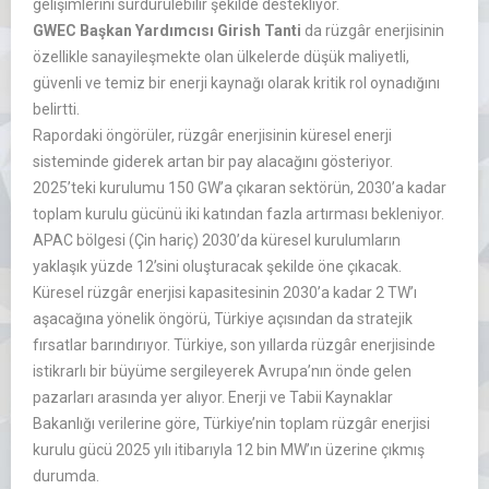
gelişimlerini sürdürülebilir şekilde destekliyor.
GWEC Başkan Yardımcısı Girish Tanti
da rüzgâr enerjisinin
özellikle sanayileşmekte olan ülkelerde düşük maliyetli,
güvenli ve temiz bir enerji kaynağı olarak kritik rol oynadığını
belirtti.
Rapordaki öngörüler, rüzgâr enerjisinin küresel enerji
sisteminde giderek artan bir pay alacağını gösteriyor.
2025’teki kurulumu 150 GW’a çıkaran sektörün, 2030’a kadar
toplam kurulu gücünü iki katından fazla artırması bekleniyor.
APAC bölgesi (Çin hariç) 2030’da küresel kurulumların
yaklaşık yüzde 12’sini oluşturacak şekilde öne çıkacak.
Küresel rüzgâr enerjisi kapasitesinin 2030’a kadar 2 TW’ı
aşacağına yönelik öngörü, Türkiye açısından da stratejik
fırsatlar barındırıyor. Türkiye, son yıllarda rüzgâr enerjisinde
istikrarlı bir büyüme sergileyerek Avrupa’nın önde gelen
pazarları arasında yer alıyor. Enerji ve Tabii Kaynaklar
Bakanlığı verilerine göre, Türkiye’nin toplam rüzgâr enerjisi
kurulu gücü 2025 yılı itibarıyla 12 bin MW’ın üzerine çıkmış
durumda.