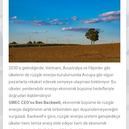
2030’a gelindiğinde, Vietnam, Avustralya ve Filipinler gibi
ülkelerin de rüzgâr enerjisi kurulumunda Avrupa gibi olgun
pazarlarla rekabet edecek seviyeye ulaşması bekleniyor. Bu
ülkeler, yenilenebilir enerjiyi ekonomik büyüme hedefleriyle
doğrudan ilişkilendiriyor.
GWEC CEO’su Ben Backwell,
ekonomik büyüme ile rüzgâr
enerjisi dağıtımının artık birbirinden ayrı düşünülemeyeceğini
vurguladı. Backwell’e göre, rüzgâr enerjisi üretimi genişledikçe
ülkeler hem temiz enerji elde ediyor hem de ekonomik