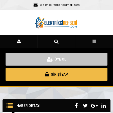
elektrikcirehberi@gmail.com
ÜYE OL
GİRİŞİ YAP
HABER DETAYI