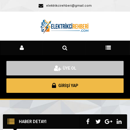
elektrikcirehberi@gmail.com
ÜYE OL
GİRİŞİ YAP
HABER DETAYI