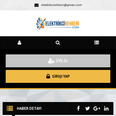
elektrikcirehberi@gmail.com
ÜYE OL
GİRİŞİ YAP
HABER DETAYI