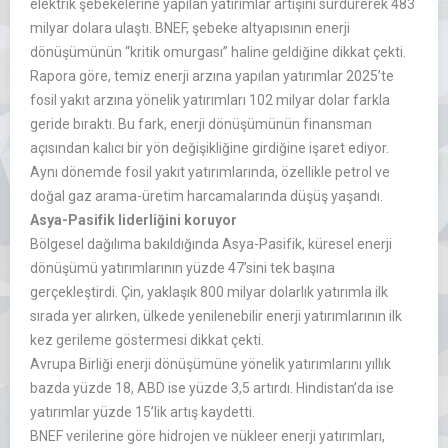
elektrik şebekelerine yapılan yatırımlar artışını sürdürerek 483
milyar dolara ulaştı. BNEF, şebeke altyapısının enerji
dönüşümünün “kritik omurgası” haline geldiğine dikkat çekti.
Rapora göre, temiz enerji arzına yapılan yatırımlar 2025’te
fosil yakıt arzına yönelik yatırımları 102 milyar dolar farkla
geride bıraktı. Bu fark, enerji dönüşümünün finansman
açısından kalıcı bir yön değişikliğine girdiğine işaret ediyor.
Aynı dönemde fosil yakıt yatırımlarında, özellikle petrol ve
doğal gaz arama-üretim harcamalarında düşüş yaşandı.
Asya-Pasifik liderliğini koruyor
Bölgesel dağılıma bakıldığında Asya-Pasifik, küresel enerji
dönüşümü yatırımlarının yüzde 47’sini tek başına
gerçekleştirdi. Çin, yaklaşık 800 milyar dolarlık yatırımla ilk
sırada yer alırken, ülkede yenilenebilir enerji yatırımlarının ilk
kez gerileme göstermesi dikkat çekti.
Avrupa Birliği enerji dönüşümüne yönelik yatırımlarını yıllık
bazda yüzde 18, ABD ise yüzde 3,5 artırdı. Hindistan’da ise
yatırımlar yüzde 15’lik artış kaydetti.
BNEF verilerine göre hidrojen ve nükleer enerji yatırımları,