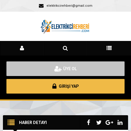
elektrikcirehberi@gmail.com
ÜYE OL
GİRİŞİ YAP
HABER DETAYI