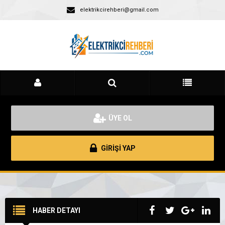
elektrikcirehberi@gmail.com
ÜYE OL
GİRİŞİ YAP
HABER DETAYI