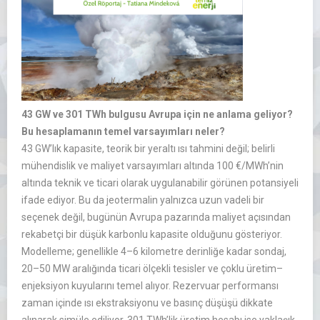
43 GW ve 301 TWh bulgusu Avrupa için ne anlama geliyor?
Bu hesaplamanın temel varsayımları neler?
43 GW’lık kapasite, teorik bir yeraltı ısı tahmini değil; belirli
mühendislik ve maliyet varsayımları altında 100 €/MWh’nin
altında teknik ve ticari olarak uygulanabilir görünen potansiyeli
ifade ediyor. Bu da jeotermalin yalnızca uzun vadeli bir
seçenek değil, bugünün Avrupa pazarında maliyet açısından
rekabetçi bir düşük karbonlu kapasite olduğunu gösteriyor.
Modelleme; genellikle 4–6 kilometre derinliğe kadar sondaj,
20–50 MW aralığında ticari ölçekli tesisler ve çoklu üretim–
enjeksiyon kuyularını temel alıyor. Rezervuar performansı
zaman içinde ısı ekstraksiyonu ve basınç düşüşü dikkate