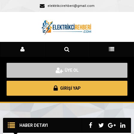
elektrikcirehberi@gmail.com
ÜYE OL
GİRİŞİ YAP
HABER DETAYI