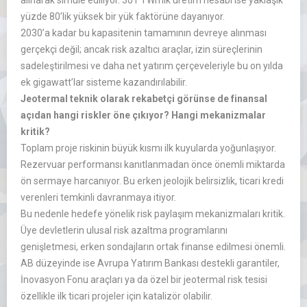
alınarak simüle ediliyor. 301 TWh’lik üretim hesabı ise yaklaşık
yüzde 80’lik yüksek bir yük faktörüne dayanıyor.
2030’a kadar bu kapasitenin tamamının devreye alınması
gerçekçi değil; ancak risk azaltıcı araçlar, izin süreçlerinin
sadeleştirilmesi ve daha net yatırım çerçeveleriyle bu on yılda
ek gigawatt’lar sisteme kazandırılabilir.
Jeotermal teknik olarak rekabetçi görünse de finansal
açıdan hangi riskler öne çıkıyor? Hangi mekanizmalar
kritik?
Toplam proje riskinin büyük kısmı ilk kuyularda yoğunlaşıyor.
Rezervuar performansı kanıtlanmadan önce önemli miktarda
ön sermaye harcanıyor. Bu erken jeolojik belirsizlik, ticari kredi
verenleri temkinli davranmaya itiyor.
Bu nedenle hedefe yönelik risk paylaşım mekanizmaları kritik.
Üye devletlerin ulusal risk azaltma programlarını
genişletmesi, erken sondajların ortak finanse edilmesi önemli.
AB düzeyinde ise Avrupa Yatırım Bankası destekli garantiler,
İnovasyon Fonu araçları ya da özel bir jeotermal risk tesisi
özellikle ilk ticari projeler için katalizör olabilir.