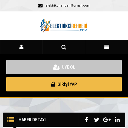
elektrikcirehberi@gmail.com
ÜYE OL
GİRİŞİ YAP
HABER DETAYI