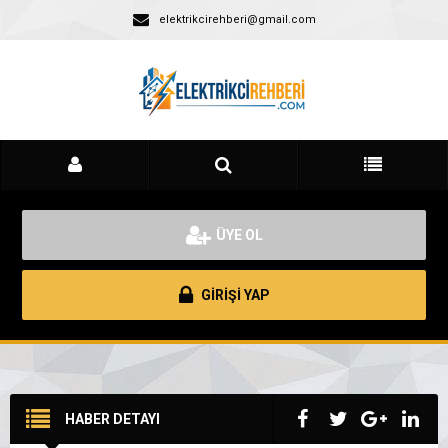
elektrikcirehberi@gmail.com
ÜYE OL
GİRİŞİ YAP
HABER DETAYI