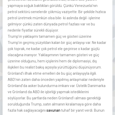
yapmaya soğuk baktıkları görüldü. Çünkü Venezuela’nın
petrol sektörü senelerdir çökmüş vaziyette. Bir şekilde hızlıca
petrol üretmek mümkün olsa bile- ki aslında değil- işlerine
gelmiyor çünkü zaten dünyada petrol fazlası var ve bu
nedenle fiyatlar sürekli düşüyor.
Trump’ın yaklaşımı tamamen güç ve gösteri üzerine
Trump’ın geçmiş yüzyıldan kalan bir güç anlayışı var. Ne kadar
çok toprak, ne kadar çok petrol ele geçirirse o kadar güçlü
olacağına inanıyor. Yaklaşımının tamamen gösteri ve güç
üzerine olduğunu, hem içişlerini hem de diplomasiyi, dış
ilişkileri bu realist bakış açısıyla yürüttüğünü düşünüyorum.
Grönland’ı ilhak etme emelleri de bu güç anlayışıyla ilgili.
ABD’nin zaten daha önceden yapılmış anlaşmalar nedeniyle
Grönland’da asker bulundurma imkanı var. Üstelik Danimarka
ve Grönland da ABD ile işbirliği yapmak istediklerini
söylüyorlar. Bu şartlarda neden Grönland’ı alması gerektiği
sorulduğunda Trump, satın almanın kiralamaya göre daha
fazla hak sağlayacağını
savunan
tuhaf bir yanıt verdi. Bunun