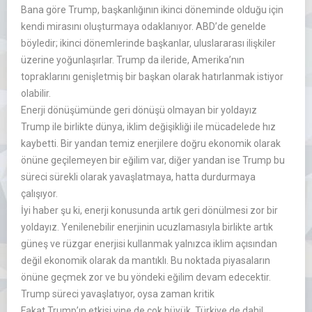
Bana göre Trump, başkanlığının ikinci döneminde olduğu için
kendi mirasını oluşturmaya odaklanıyor. ABD’de genelde
böyledir; ikinci dönemlerinde başkanlar, uluslararası ilişkiler
üzerine yoğunlaşırlar. Trump da ileride, Amerika’nın
topraklarını genişletmiş bir başkan olarak hatırlanmak istiyor
olabilir.
Enerji dönüşümünde geri dönüşü olmayan bir yoldayız
Trump ile birlikte dünya, iklim değişikliği ile mücadelede hız
kaybetti. Bir yandan temiz enerjilere doğru ekonomik olarak
önüne geçilemeyen bir eğilim var, diğer yandan ise Trump bu
süreci sürekli olarak yavaşlatmaya, hatta durdurmaya
çalışıyor.
İyi haber şu ki, enerji konusunda artık geri dönülmesi zor bir
yoldayız. Yenilenebilir enerjinin ucuzlamasıyla birlikte artık
güneş ve rüzgar enerjisi kullanmak yalnızca iklim açısından
değil ekonomik olarak da mantıklı. Bu noktada piyasaların
önüne geçmek zor ve bu yöndeki eğilim devam edecektir.
Trump süreci yavaşlatıyor, oysa zaman kritik
Fakat Trump’ın etkisi yine de çok büyük. Türkiye de dahil