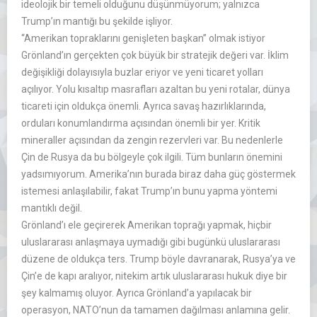
ideolojik bir temeli olduğunu düşünmüyorum; yalnızca
Trump’ın mantığı bu şekilde işliyor.
‘‘Amerikan topraklarını genişleten başkan’’ olmak istiyor
Grönland’ın gerçekten çok büyük bir stratejik değeri var. İklim
değişikliği dolayısıyla buzlar eriyor ve yeni ticaret yolları
açılıyor. Yolu kısaltıp masrafları azaltan bu yeni rotalar, dünya
ticareti için oldukça önemli. Ayrıca savaş hazırlıklarında,
orduları konumlandırma açısından önemli bir yer. Kritik
mineraller açısından da zengin rezervleri var. Bu nedenlerle
Çin de Rusya da bu bölgeyle çok ilgili. Tüm bunların önemini
yadsımıyorum. Amerika’nın burada biraz daha güç göstermek
istemesi anlaşılabilir, fakat Trump’ın bunu yapma yöntemi
mantıklı değil.
Grönland’ı ele geçirerek Amerikan toprağı yapmak, hiçbir
uluslararası anlaşmaya uymadığı gibi bugünkü uluslararası
düzene de oldukça ters. Trump böyle davranarak, Rusya’ya ve
Çin’e de kapı aralıyor, nitekim artık uluslararası hukuk diye bir
şey kalmamış oluyor. Ayrıca Grönland’a yapılacak bir
operasyon, NATO’nun da tamamen dağılması anlamına gelir.