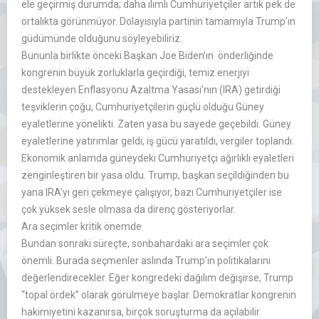
ele geçirmiş durumda; daha ılımlı Cumhuriyetçiler artık pek de
ortalıkta görünmüyor. Dolayısıyla partinin tamamıyla Trump’ın
güdümünde olduğunu söyleyebiliriz.
Bununla birlikte önceki Başkan Joe Biden’ın önderliğinde
kongrenin büyük zorluklarla geçirdiği, temiz enerjiyi
destekleyen Enflasyonu Azaltma Yasası’nın (IRA) getirdiği
teşviklerin çoğu, Cumhuriyetçilerin güçlü olduğu Güney
eyaletlerine yönelikti. Zaten yasa bu sayede geçebildi. Güney
eyaletlerine yatırımlar geldi, iş gücü yaratıldı, vergiler toplandı.
Ekonomik anlamda güneydeki Cumhuriyetçi ağırlıklı eyaletleri
zenginleştiren bir yasa oldu. Trump, başkan seçildiğinden bu
yana IRA’yı geri çekmeye çalışıyor, bazı Cumhuriyetçiler ise
çok yüksek sesle olmasa da direnç gösteriyorlar.
Ara seçimler kritik önemde
Bundan sonraki süreçte, sonbahardaki ara seçimler çok
önemli. Burada seçmenler aslında Trump’ın politikalarını
değerlendirecekler. Eğer kongredeki dağılım değişirse, Trump
‘‘topal ördek’’ olarak görülmeye başlar. Demokratlar kongrenin
hakimiyetini kazanırsa, birçok soruşturma da açılabilir.