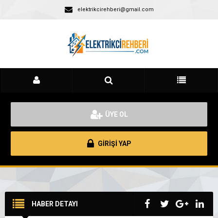
elektrikcirehberi@gmail.com
ÜYE OL
GİRİŞİ YAP
HABER DETAYI