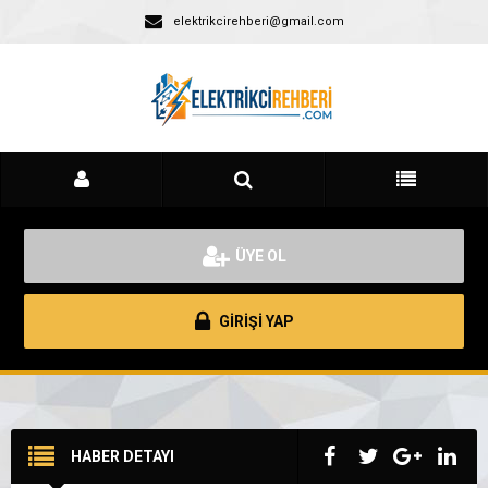
elektrikcirehberi@gmail.com
ÜYE OL
GİRİŞİ YAP
HABER DETAYI