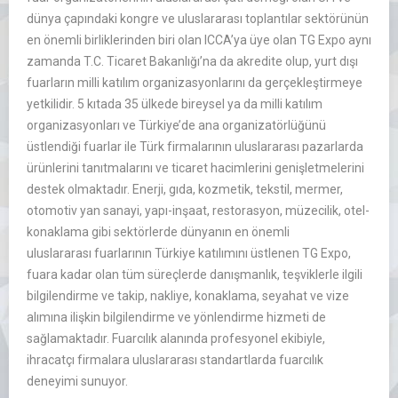
dünya çapındaki kongre ve uluslararası toplantılar sektörünün
en önemli birliklerinden biri olan ICCA’ya üye olan TG Expo aynı
zamanda T.C. Ticaret Bakanlığı’na da akredite olup, yurt dışı
fuarların milli katılım organizasyonlarını da gerçekleştirmeye
yetkilidir. 5 kıtada 35 ülkede bireysel ya da milli katılım
organizasyonları ve Türkiye’de ana organizatörlüğünü
üstlendiği fuarlar ile Türk firmalarının uluslararası pazarlarda
ürünlerini tanıtmalarını ve ticaret hacimlerini genişletmelerini
destek olmaktadır. Enerji, gıda, kozmetik, tekstil, mermer,
otomotiv yan sanayi, yapı-inşaat, restorasyon, müzecilik, otel-
konaklama gibi sektörlerde dünyanın en önemli
uluslararası fuarlarının Türkiye katılımını üstlenen TG Expo,
fuara kadar olan tüm süreçlerde danışmanlık, teşviklerle ilgili
bilgilendirme ve takip, nakliye, konaklama, seyahat ve vize
alımına ilişkin bilgilendirme ve yönlendirme hizmeti de
sağlamaktadır. Fuarcılık alanında profesyonel ekibiyle,
ihracatçı firmalara uluslararası standartlarda fuarcılık
deneyimi sunuyor.