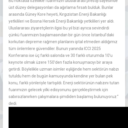
Bu noktada özellikle fuarımızın uluslararası prestiji sayesinde
üst düzey delegasyonları da ağırlama fırsatı bulduk. Bunlar
arasında Güney Kore heyeti, Kırgızistan Enerji Bakanlığı
yetkilileri ve Bosna Hersek Enerji Bakanlığı yetkilileri yer aldı.
Uluslararası ziyaretçilerin ilgisi bu yıl bizi ayrıca sevindirdi
çünkü fuarımızın başlamasından bir gün önce İstanbul’daki
korkutan depreme rağmen planlarını iptal etmeden aldığımız
tüm önlemlere güvendiler. Bunun yanında ICCI 2025
Konferansı ise üç farklı salonda ve 30 farklı oturumda 10’u
keynote olmak üzere 150’den fazla konuşmacıyı bir araya
getirdi. Böylelikle uzman isimler eşliğinde hem sektörün nabzı
tutuldu hem de bugün kamuoyunda kendine yer bulan pek
konu, farklı yönleriyle tartışıldı. Enerji sektörünün nabzını tutan
fuarımızın gelecek yılki edisyonunu gerçekleştirmek için
sabırsızlanırken çalışmalara şimdiden başlamış bulunuyoruz.”
dedi.