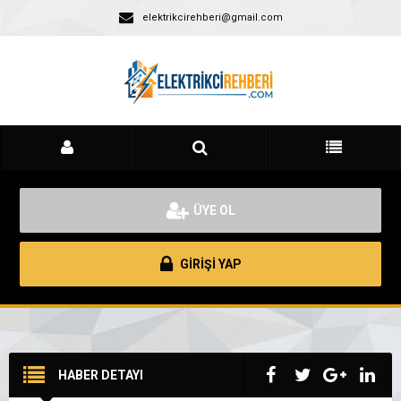
elektrikcirehberi@gmail.com
ÜYE OL
GİRİŞİ YAP
HABER DETAYI