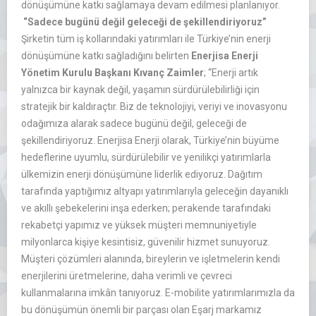
dönüşümüne katkı sağlamaya devam edilmesi planlanıyor.
“Sadece bugünü değil geleceği de şekillendiriyoruz”
Şirketin tüm iş kollarındaki yatırımları ile Türkiye’nin enerji
dönüşümüne katkı sağladığını belirten
Enerjisa Enerji
Yönetim Kurulu Başkanı Kıvanç Zaimler
; “Enerji artık
yalnızca bir kaynak değil, yaşamın sürdürülebilirliği için
stratejik bir kaldıraçtır. Biz de teknolojiyi, veriyi ve inovasyonu
odağımıza alarak sadece bugünü değil, geleceği de
şekillendiriyoruz. Enerjisa Enerji olarak, Türkiye’nin büyüme
hedeflerine uyumlu, sürdürülebilir ve yenilikçi yatırımlarla
ülkemizin enerji dönüşümüne liderlik ediyoruz. Dağıtım
tarafında yaptığımız altyapı yatırımlarıyla geleceğin dayanıklı
ve akıllı şebekelerini inşa ederken; perakende tarafındaki
rekabetçi yapımız ve yüksek müşteri memnuniyetiyle
milyonlarca kişiye kesintisiz, güvenilir hizmet sunuyoruz.
Müşteri çözümleri alanında, bireylerin ve işletmelerin kendi
enerjilerini üretmelerine, daha verimli ve çevreci
kullanmalarına imkân tanıyoruz. E-mobilite yatırımlarımızla da
bu dönüşümün önemli bir parçası olan Eşarj markamız