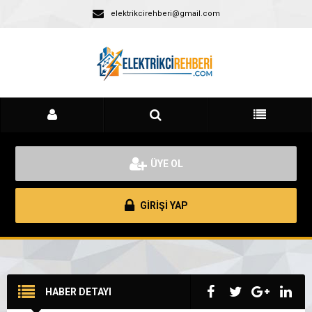
elektrikcirehberi@gmail.com
ÜYE OL
GİRİŞİ YAP
HABER DETAYI