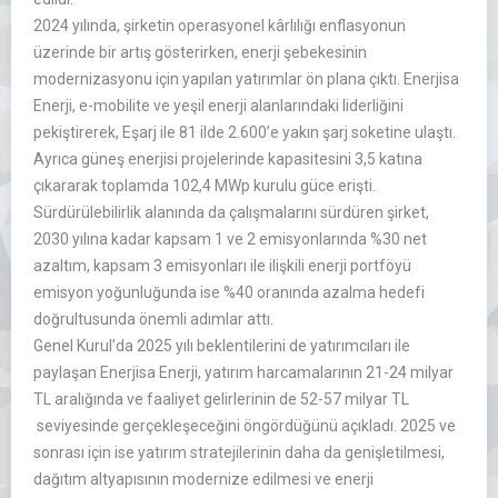
2024 yılında, şirketin operasyonel kârlılığı enflasyonun
üzerinde bir artış gösterirken, enerji şebekesinin
modernizasyonu için yapılan yatırımlar ön plana çıktı. Enerjisa
Enerji, e-mobilite ve yeşil enerji alanlarındaki liderliğini
pekiştirerek, Eşarj ile 81 ilde 2.600’e yakın şarj soketine ulaştı.
Ayrıca güneş enerjisi projelerinde kapasitesini 3,5 katına
çıkararak toplamda 102,4 MWp kurulu güce erişti.
Sürdürülebilirlik alanında da çalışmalarını sürdüren şirket,
2030 yılına kadar kapsam 1 ve 2 emisyonlarında %30 net
azaltım, kapsam 3 emisyonları ile ilişkili enerji portföyü
emisyon yoğunluğunda ise %40 oranında azalma hedefi
doğrultusunda önemli adımlar attı.
Genel Kurul’da 2025 yılı beklentilerini de yatırımcıları ile
paylaşan Enerjisa Enerji, yatırım harcamalarının 21-24 milyar
TL aralığında ve faaliyet gelirlerinin de 52-57 milyar TL
seviyesinde gerçekleşeceğini öngördüğünü açıkladı. 2025 ve
sonrası için ise yatırım stratejilerinin daha da genişletilmesi,
dağıtım altyapısının modernize edilmesi ve enerji