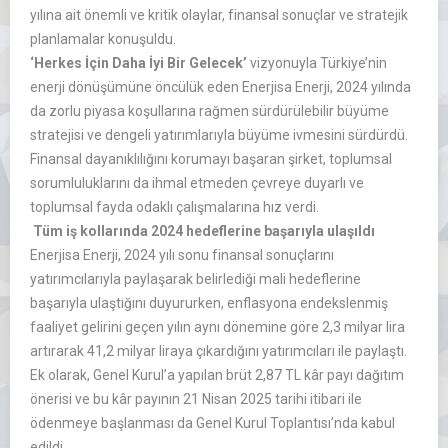
yılına ait önemli ve kritik olaylar, finansal sonuçlar ve stratejik
planlamalar konuşuldu.
‘Herkes İçin Daha İyi Bir Gelecek’
vizyonuyla Türkiye’nin
enerji dönüşümüne öncülük eden Enerjisa Enerji, 2024 yılında
da zorlu piyasa koşullarına rağmen sürdürülebilir büyüme
stratejisi ve dengeli yatırımlarıyla büyüme ivmesini sürdürdü.
Finansal dayanıklılığını korumayı başaran şirket, toplumsal
sorumluluklarını da ihmal etmeden çevreye duyarlı ve
toplumsal fayda odaklı çalışmalarına hız verdi.
Tüm iş kollarında 2024 hedeflerine başarıyla ulaşıldı
Enerjisa Enerji, 2024 yılı sonu finansal sonuçlarını
yatırımcılarıyla paylaşarak belirlediği mali hedeflerine
başarıyla ulaştığını duyururken, enflasyona endekslenmiş
faaliyet gelirini geçen yılın aynı dönemine göre 2,3 milyar lira
artırarak 41,2 milyar liraya çıkardığını yatırımcıları ile paylaştı.
Ek olarak, Genel Kurul’a yapılan brüt 2,87 TL kâr payı dağıtım
önerisi ve bu kâr payının 21 Nisan 2025 tarihi itibari ile
ödenmeye başlanması da Genel Kurul Toplantısı’nda kabul
edildi.