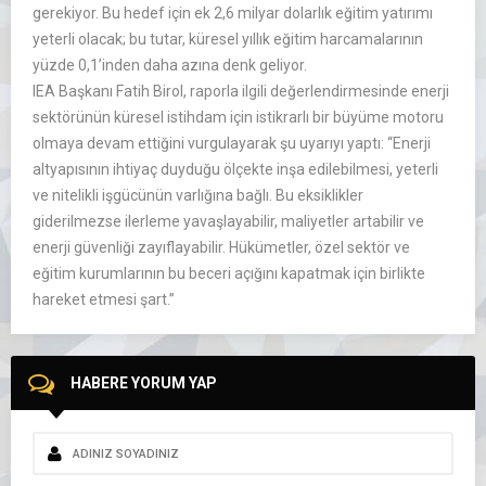
gerekiyor. Bu hedef i
çin ek 2,6 milyar dolarl
ık eğitim yatırımı
yeterli olacak; bu tutar, k
üresel y
ıllık eğitim harcamalarının
y
üzde 0,1’inden daha az
ına denk geliyor.
IEA Başkanı Fatih Birol, raporla ilgili değerlendirmesinde enerji
sekt
örünün küresel istihdam için istikrarl
ı bir b
üyüme motoru
olmaya devam etti
ğini vurgulayarak şu uyarıyı yaptı:
“Enerji
altyapısının ihtiya
ç duydu
ğu
ölçekte in
şa edilebilmesi, yeterli
ve nitelikli işg
ücünün varl
ığına bağlı. Bu eksiklikler
giderilmezse ilerleme yavaşlayabilir, maliyetler artabilir ve
enerji g
üvenli
ği zayıflayabilir. H
ükümetler, özel sektör ve
e
ğitim kurumlarının bu beceri a
ç
ığını kapatmak i
çin birlikte
hareket etmesi
şart.”
HABERE YORUM YAP