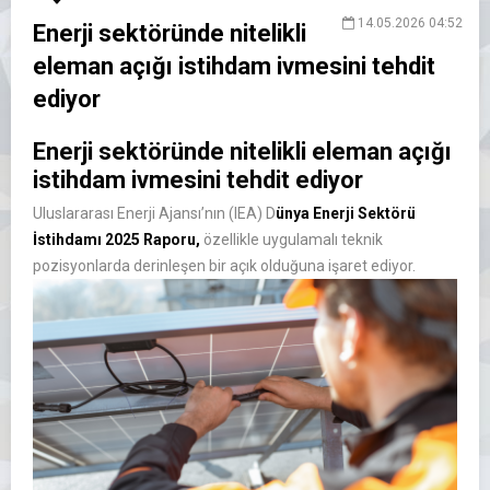
14.05.2026 04:52
Enerji sektöründe nitelikli
eleman açığı istihdam ivmesini tehdit
ediyor
Enerji sektöründe nitelikli eleman açığı
istihdam ivmesini tehdit ediyor
Uluslararas
ı Enerji Ajansı’nın (IEA) D
ünya Enerji Sektörü
İstihdamı 2025 Raporu,
özellikle uygulamal
ı teknik
pozisyonlarda derinleşen bir a
ç
ık olduğuna işaret ediyor.