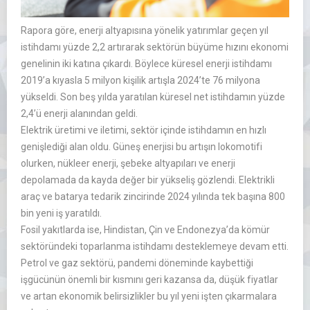
Rapora g
öre, enerji altyap
ısına y
önelik yat
ırımlar ge
çen y
ıl
istihdamı y
üzde 2,2 art
ırarak sekt
örün büyüme h
ızını ekonomi
genelinin iki katına
ç
ıkardı. B
öylece küresel enerji istihdam
ı
2019’a kıyasla 5 milyon kişilik artışla 2024’te 76 milyona
y
ükseldi. Son be
ş yılda yaratılan k
üresel net istihdam
ın y
üzde
2,4’ü enerji alan
ından geldi.
Elektrik
üretimi ve iletimi, sektör içinde istihdam
ın en hızlı
genişlediği alan oldu. G
üne
ş enerjisi bu artışın lokomotifi
olurken, n
ükleer enerji,
şebeke altyapıları ve enerji
depolamada da kayda değer bir y
ükseli
ş g
özlendi. Elektrikli
araç ve batarya tedarik zincirinde 2024 y
ılında tek başına 800
bin yeni iş yaratıldı.
Fosil yakıtlarda ise, Hindistan,
Çin ve Endonezya’da kömür
sektöründeki toparlanma istihdam
ı desteklemeye devam etti.
Petrol ve gaz sekt
örü,
pandemi
döneminde kaybetti
ği
işg
ücünün önemli bir k
ısmını geri kazansa da, d
ü
ş
ük fiyatlar
ve artan ekonomik belirsizlikler bu y
ıl yeni işten
ç
ıkarmalara