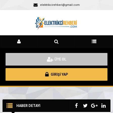
elektrikcirehberi@gmail.com
ÜYE OL
GİRİŞİ YAP
HABER DETAYI