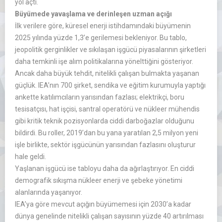
yol a
çt
ı.
B
üyümede yava
şlama ve derinleşen uzman a
ç
ığı
İlk verilere g
öre, küresel enerji istihdam
ındaki b
üyümenin
2025 y
ılında y
üzde 1,3’e gerilemesi bekleniyor. Bu tablo,
jeopolitik gerginlikler ve s
ıkılaşan işg
ücü piyasalar
ının şirketleri
daha temkinli işe alım politikalarına y
öneltti
ğini g
österiyor.
Ancak daha büyük tehdit, nitelikli çal
ışan bulmakta yaşanan
g
üçlük.
IEA’n
ın
700 şirket, sendika ve eğitim kurumuyla yaptığı
ankette katılımcıların yarısından fazlası; elektrik
çi, boru
tesisatç
ısı, hat iş
çisi, santral operatörü ve nükleer mühendis
gibi kritik teknik pozisyonlarda ciddi darbo
ğazlar olduğunu
bildirdi. Bu roller, 2019’dan bu yana yaratılan 2,5 milyon yeni
işle birlikte, sekt
ör i
şg
ücünün yar
ısından fazlasını oluşturur
hale geldi.
Yaşlanan işg
ücü ise tabloyu daha da a
ğırlaştırıyor. En ciddi
demografik sıkışma n
ükleer enerji ve
şebeke y
önetimi
alanlar
ında yaşanıyor.
IEA’ya
g
öre mevcut aç
ığın b
üyümemesi için 2030’a kadar
dünya genelinde nitelikli çal
ışan sayısının y
üzde 40 art
ırılması