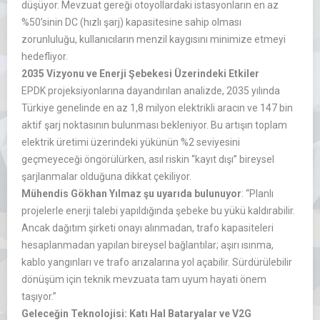
düşüyor. Mevzuat gereği otoyollardaki istasyonların en az
%50’sinin DC (hızlı şarj) kapasitesine sahip olması
zorunluluğu, kullanıcıların menzil kaygısını minimize etmeyi
hedefliyor.
2035 Vizyonu ve Enerji Şebekesi Üzerindeki Etkiler
EPDK projeksiyonlarına dayandırılan analizde, 2035 yılında
Türkiye genelinde en az 1,8 milyon elektrikli aracın ve 147 bin
aktif şarj noktasının bulunması bekleniyor. Bu artışın toplam
elektrik üretimi üzerindeki yükünün %2 seviyesini
geçmeyeceği öngörülürken, asıl riskin “kayıt dışı” bireysel
şarjlanmalar olduğuna dikkat çekiliyor.
Mühendis Gökhan Yılmaz şu uyarıda bulunuyor
: “Planlı
projelerle enerji talebi yapıldığında şebeke bu yükü kaldırabilir.
Ancak dağıtım şirketi onayı alınmadan, trafo kapasiteleri
hesaplanmadan yapılan bireysel bağlantılar; aşırı ısınma,
kablo yangınları ve trafo arızalarına yol açabilir. Sürdürülebilir
dönüşüm için teknik mevzuata tam uyum hayati önem
taşıyor.”
Geleceğin Teknolojisi: Katı Hal Bataryalar ve V2G