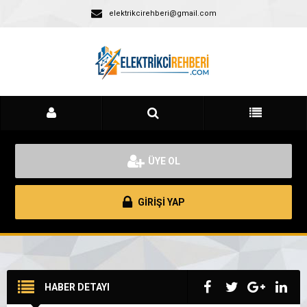
elektrikcirehberi@gmail.com
ÜYE OL
GİRİŞİ YAP
HABER DETAYI