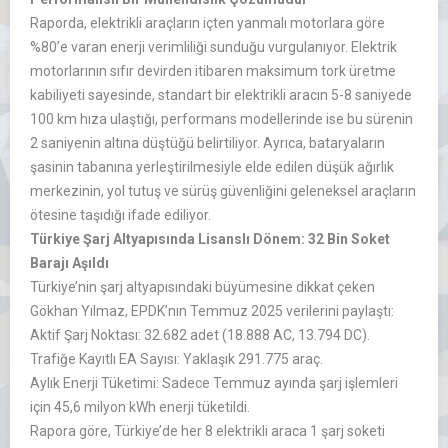
Raporda, elektrikli araçların içten yanmalı motorlara göre
%80’e varan enerji verimliliği sunduğu vurgulanıyor. Elektrik
motorlarının sıfır devirden itibaren maksimum tork üretme
kabiliyeti sayesinde, standart bir elektrikli aracın 5-8 saniyede
100 km hıza ulaştığı, performans modellerinde ise bu sürenin
2 saniyenin altına düştüğü belirtiliyor. Ayrıca, bataryaların
şasinin tabanına yerleştirilmesiyle elde edilen düşük ağırlık
merkezinin, yol tutuş ve sürüş güvenliğini geleneksel araçların
ötesine taşıdığı ifade ediliyor.
Türkiye Şarj Altyapısında Lisanslı Dönem: 32 Bin Soket
Barajı Aşıldı
Türkiye’nin şarj altyapısındaki büyümesine dikkat çeken
Gökhan Yılmaz, EPDK’nın Temmuz 2025 verilerini paylaştı:
Aktif Şarj Noktası: 32.682 adet (18.888 AC, 13.794 DC).
Trafiğe Kayıtlı EA Sayısı: Yaklaşık 291.775 araç.
Aylık Enerji Tüketimi: Sadece Temmuz ayında şarj işlemleri
için 45,6 milyon kWh enerji tüketildi.
Rapora göre, Türkiye’de her 8 elektrikli araca 1 şarj soketi