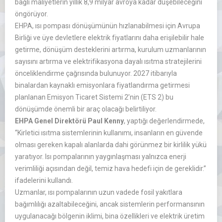
bağlı maliyetlerin yıllık 8,9 milyar avroya kadar düşebileceğini
öngörüyor.
EHPA, ısı pompası dönüşümünün hızlanabilmesi için Avrupa
Birliği ve üye devletlere elektrik fiyatlarını daha erişilebilir hale
getirme, dönüşüm desteklerini artırma, kurulum uzmanlarının
sayısını artırma ve elektrifikasyona dayalı ısıtma stratejilerini
önceliklendirme çağrısında bulunuyor. 2027 itibarıyla
binalardan kaynaklı emisyonlara fiyatlandırma getirmesi
planlanan Emisyon Ticaret Sistemi 2’nin (ETS 2) bu
dönüşümde önemli bir araç olacağı belirtiliyor.
EHPA Genel Direktörü Paul Kenny
, yaptığı değerlendirmede,
“Kirletici ısıtma sistemlerinin kullanımı, insanların en güvende
olması gereken kapalı alanlarda dahi görünmez bir kirlilik yükü
yaratıyor. Isı pompalarının yaygınlaşması yalnızca enerji
verimliliği açısından değil, temiz hava hedefi için de gereklidir.”
ifadelerini kullandı.
Uzmanlar, ısı pompalarının uzun vadede fosil yakıtlara
bağımlılığı azaltabileceğini, ancak sistemlerin performansının
uygulanacağı bölgenin iklimi, bina özellikleri ve elektrik üretim