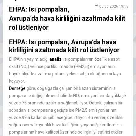
05.06.2026 19:13
EHPA: Isı pompaları,
Avrupa’da hava kirliliğini azaltmada kilit
rol üstleniyor
EHPA: Isı pompaları, Avrupa’da hava
kirliliğini azaltmada kilit rol üstleniyor
EHPA’nın yayımladığı
analiz
, ısı pompalarının özellikle azot
oksit (NOₓ) ve ince partikül madde (PM2,5) emisyonlarını
büyük ölçüde azaltma potansiyeline sahip olduğunu ortaya
koyuyor.
Derneğe
göre, doğalgazla çalışan bir kazan sisteminin ısı
pompası ile değiştirilmesi hâlinde NOₓ emisyonlarında yaklaşık
yüzde 75 oranında azalma sağlanabiliyor. Odunla çalışan bir
sobadan ısı pompasına geçişte ise PM2,5 emisyonlarının
yüzde 99’a kadar düşebileceği belirtiliyor. Bu veriler, özellikle
yoğun ısınma kaynaklı hava kirliliğinin yaşandığı kentlerde ısı
pompalarının hava kalitesi üzerinde belirgin iyileştirici etkiler