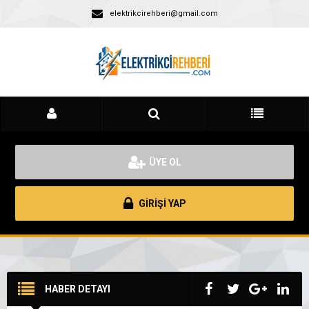
elektrikcirehberi@gmail.com
ÜYE OL
GİRİŞİ YAP
HABER DETAYI