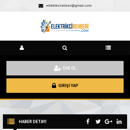
elektrikcirehberi@gmail.com
ÜYE OL
GİRİŞİ YAP
HABER DETAYI