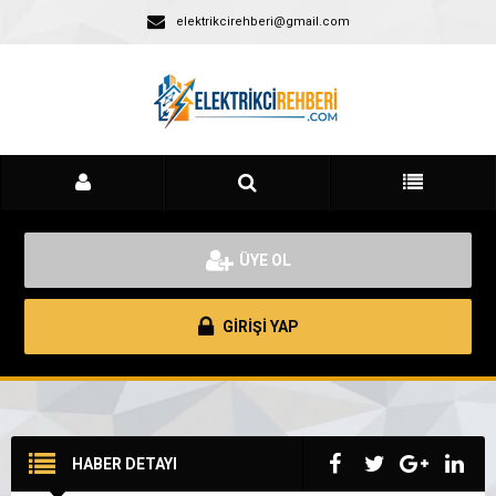
elektrikcirehberi@gmail.com
ÜYE OL
GİRİŞİ YAP
HABER DETAYI